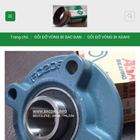
Bỏ
qua
nội
dung
Trang chủ
/
GỐI ĐỠ VÒNG BI BẠC ĐẠN
/
GỐI ĐỠ VÒNG BI ASAHI