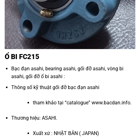
Ổ BI FC215
Bạc đạn asahi
,
bearing asahi
,
gối đỡ asahi
,
vòng bi
asahi
,
gối đỡ ổ bi asahi
:
Thông số kỹ thuật
gối đỡ bạc đạn asahi
tham khảo tại “
catalogue
”
www.bacdan.info
.
Thương hiệu: ASAHI.
Xuất xứ : NHẬT BẢN ( JAPAN)