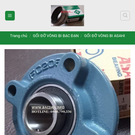
Bỏ
qua
nội
dung
Trang chủ
/
GỐI ĐỠ VÒNG BI BẠC ĐẠN
/
GỐI ĐỠ VÒNG BI ASAHI