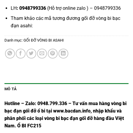
LH
: 0948799336
(Hỗ trợ online zalo ) – 0948799336
Tham khảo các mã tương đương
gối đỡ vòng bi bạc
đạn asahi
:
Danh mục:
GỐI ĐỠ VÒNG BI ASAHI
MÔ TẢ
Hotline – Zalo: 0948.799.336 – Tư vấn mua hàng vòng bi
bạc đạn
gối đỡ ổ bi tại
www.bacdan.info
, nhập khẩu và
phân phối các loại vòng bi bạc đạn gối đỡ hàng đầu Việt
Nam
. Ổ BI FC215