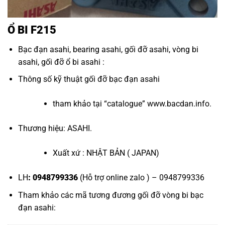
Ổ BI F215
Bạc đạn asahi
,
bearing asahi
,
gối đỡ asahi
,
vòng bi
asahi
,
gối đỡ ổ bi asahi
:
Thông số kỹ thuật
gối đỡ bạc đạn asahi
tham khảo tại “
catalogue
”
www.bacdan.info
.
Thương hiệu: ASAHI.
Xuất xứ : NHẬT BẢN ( JAPAN)
LH
: 0948799336
(Hỗ trợ online zalo ) – 0948799336
Tham khảo các mã tương đương
gối đỡ vòng bi bạc
đạn asahi
: