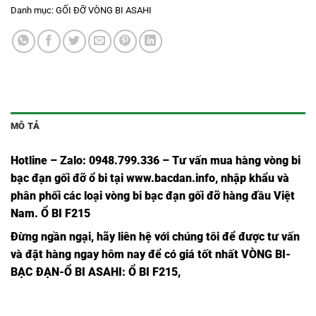
Danh mục:
GỐI ĐỠ VÒNG BI ASAHI
MÔ TẢ
Hotline – Zalo: 0948.799.336 – Tư vấn mua hàng vòng bi
bạc đạn
gối đỡ ổ bi tại
www.bacdan.info
, nhập khẩu và
phân phối các loại vòng bi bạc đạn gối đỡ hàng đầu Việt
Nam
. Ổ BI F215
Đừng ngần ngạ
i,
hãy liên hệ với chúng tôi để được tư vấn
và đặt hàng ngay hôm nay để có giá tốt nhất
VÒNG BI-
BẠC ĐẠN-Ổ BI ASAHI
: Ổ BI F215,
Ổ BI
Ổ BI F207
VÒNG BI
BẠC ĐẠN
Ổ BI F207,