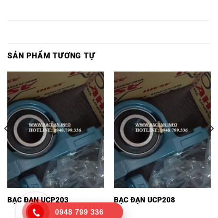
Ổ BI
Ổ BI F311
VÒNG BI
BẠC ĐẠN
Ổ BI F311,
UCF311,
ASAHI,
F311,
F311,
SẢN PHẨM TƯƠNG TỰ
BẠC ĐẠN UCP203
BẠC ĐẠN UCP208
0948 799 336