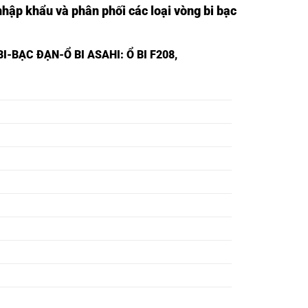
nhập khẩu và phân phối các loại vòng bi bạc
I-BẠC ĐẠN-Ổ BI ASAHI
: Ổ BI F208,
BẠC ĐẠN F201,
BẠC ĐẠN F202,
BẠC ĐẠN F203,
BẠC ĐẠN F204,
BẠC ĐẠN F205,
BẠC ĐẠN F206,
BẠC ĐẠN F207,
BẠC ĐẠN F208,
BẠC ĐẠN F209,
BẠC ĐẠN F210,