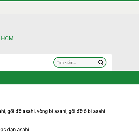
TP.HCM
Tìm
kiếm:
ahi
,
gối đỡ asahi
,
vòng bi asahi
,
gối đỡ ổ bi asahi
bạc đạn asahi