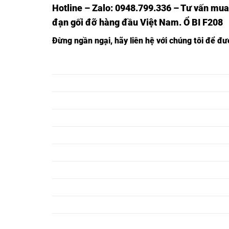
Hotline – Zalo: 0948.799.336 – Tư vấn mua
đạn gối đỡ hàng đầu Việt Nam
. Ổ BI F208
Đừng ngần ngạ
i,
hãy liên hệ với chúng tôi để đ
Ổ BI F201,
Ổ BI UCF201,
Ổ BI F202,
Ổ BI UCF202,
Ổ BI F203,
Ổ BI UCF203,
Ổ BI F204,
Ổ BI UCF204,
Ổ BI F205,
Ổ BI UCF205,
Ổ BI F206,
Ổ BI UCF206,
Ổ BI F207,
Ổ BI UCF207,
Ổ BI F208,
Ổ BI UCF208,
Ổ BI F209,
Ổ BI UCF209,
Ổ BI F210,
Ổ BI UCF210,