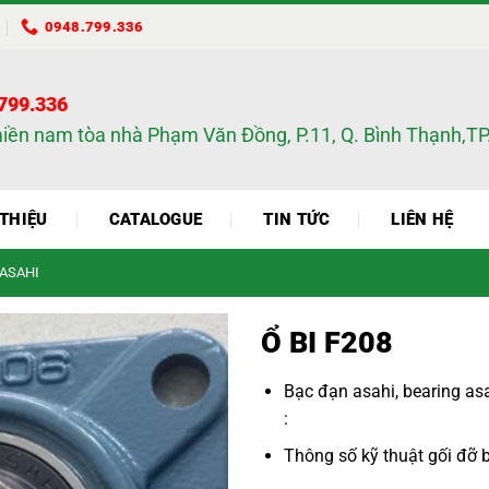
0948.799.336
.799.336
miền nam tòa nhà Phạm Văn Đồng, P.11, Q. Bình Thạnh,
 THIỆU
CATALOGUE
TIN TỨC
LIÊN HỆ
 ASAHI
Ổ BI F208
Bạc đạn asahi
,
bearing as
:
Thông số kỹ thuật
gối đỡ 