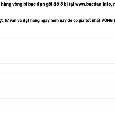
 hàng vòng bi bạc đạn
gối đỡ ổ bi tại
www.bacdan.info
, 
ược tư vấn và đặt hàng ngay hôm nay để có giá tốt nhất
VÒNG B
Ổ BI F201 ASAHI,
VÒNG BI F201,
Ổ BI F202 ASAHI,
VÒNG BI F202,
Ổ BI F203 ASAHI,
VÒNG BI F203,
Ổ BI F204 ASAHI,
VÒNG BI F204,
Ổ BI F205 ASAHI,
VÒNG BI F205,
Ổ BI F206 ASAHI,
VÒNG BI F206,
Ổ BI F207 ASAHI,
VÒNG BI F207,
Ổ BI F208 ASAHI,
VÒNG BI F208,
Ổ BI F209 ASAHI,
VÒNG BI F209,
Ổ BI F210 ASAHI,
VÒNG BI F210,