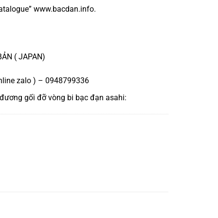
atalogue
”
www.bacdan.info
.
BẢN ( JAPAN)
nline zalo ) – 0948799336
 đương
gối đỡ vòng bi bạc đạn asahi
: