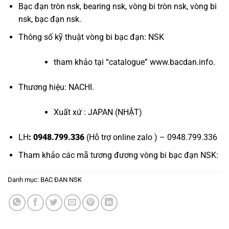
Bạc đạn tròn nsk
,
bearing nsk
,
vòng bi tròn nsk
,
vòng bi
nsk
,
bạc đạn nsk
.
Thông số kỹ thuật
vòng bi bạc đạn
: NSK
tham khảo tại “
catalogue
”
www.bacdan.info
.
Thương hiệu: NACHI.
Xuất xứ : JAPAN (NHẬT)
LH
: 0948.799.336
(Hỗ trợ online zalo ) – 0948.799.336
Tham khảo các mã tương đương
vòng bi bạc đạn NSK
:
Danh mục:
BẠC ĐẠN NSK