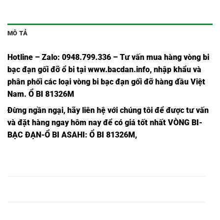
MÔ TẢ
Hotline – Zalo: 0948.799.336 – Tư vấn mua hàng vòng bi
bạc đạn
gối đỡ ổ bi tại
www.bacdan.info
, nhập khẩu và
phân phối các loại vòng bi bạc đạn gối đỡ hàng đầu Việt
Nam
. Ổ BI 81326M
Đừng ngần ngạ
i,
hãy liên hệ với chúng tôi để được tư vấn
và đặt hàng ngay hôm nay để có giá tốt nhất
VÒNG BI-
BẠC ĐẠN-Ổ BI ASAHI
: Ổ BI 81326M,
Ổ BI
Ổ BI TRÒN
Ổ BI NSK
Ổ BI INOX
Ổ BI
81313M,
81313M,
81313M,
81313M,
81313,
Ổ BI
Ổ BI TRÒN
Ổ BI NSK
Ổ BI INOX
Ổ BI
81314M,
81314M,
81314M,
81314M,
81314,
Ổ BI
Ổ BI TRÒN
Ổ BI NSK
Ổ BI INOX
Ổ BI
81315M,
81315M,
81315M,
81315M,
81315,