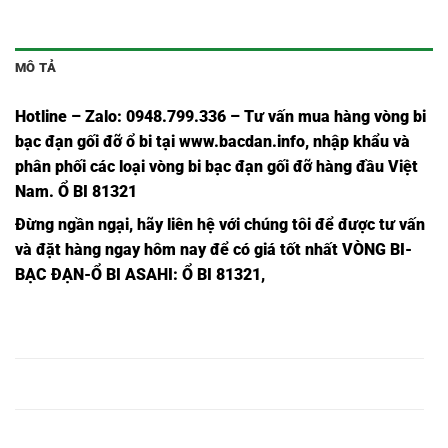
MÔ TẢ
Hotline – Zalo: 0948.799.336 – Tư vấn mua hàng vòng bi
bạc đạn
gối đỡ ổ bi tại
www.bacdan.info
, nhập khẩu và
phân phối các loại vòng bi bạc đạn gối đỡ hàng đầu Việt
Nam
. Ổ BI 81321
Đừng ngần ngạ
i,
hãy liên hệ với chúng tôi để được tư vấn
và đặt hàng ngay hôm nay để có giá tốt nhất
VÒNG BI-
BẠC ĐẠN-Ổ BI ASAHI
: Ổ BI 81321,
Ổ BI
Ổ BI TRÒN
Ổ BI NSK
Ổ BI INOX
Ổ BI
81313,
81313,
81313,
81313,
81313M,
Ổ BI
Ổ BI TRÒN
Ổ BI NSK
Ổ BI INOX
Ổ BI
81314,
81314,
81314,
81314,
81314M,
Ổ BI
Ổ BI TRÒN
Ổ BI NSK
Ổ BI INOX
Ổ BI
81315,
81315,
81315,
81315,
81315M,