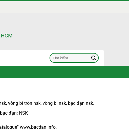
TP.HCM
Tìm
kiếm:
nsk
,
vòng bi tròn nsk
,
vòng bi nsk
,
bạc đạn nsk
.
 bạc đạn
: NSK
atalogue
”
www.bacdan.info
.