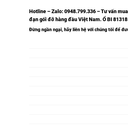
Hotline – Zalo: 0948.799.336 – Tư vấn mua
đạn gối đỡ hàng đầu Việt Nam
. Ổ BI 81318
Đừng ngần ngạ
i,
hãy liên hệ với chúng tôi để đ
Ổ BI 81304,
Ổ BI TRÒN 81304,
Ổ BI 81305,
Ổ BI TRÒN 81305,
Ổ BI 81306,
Ổ BI TRÒN 81306,
Ổ BI 81307,
Ổ BI TRÒN 81307,
Ổ BI 81308,
Ổ BI TRÒN 81308,
Ổ BI 81309,
Ổ BI TRÒN 81309,
Ổ BI 81310,
Ổ BI TRÒN 81310,
Ổ BI 81311,
Ổ BI TRÒN 81311,
Ổ BI 81312,
Ổ BI TRÒN 81312,