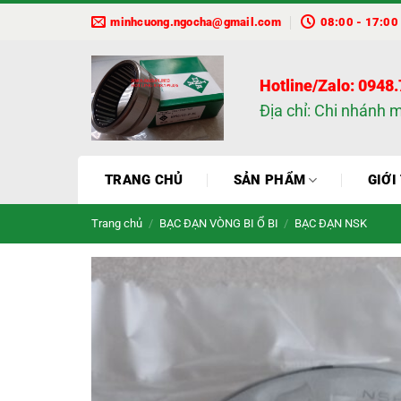
Bỏ
minhcuong.ngocha@gmail.com
08:00 - 17:00
qua
nội
dung
Hotline/Zalo: 0948
Địa chỉ: Chi nhánh 
TRANG CHỦ
SẢN PHẨM
GIỚI
Trang chủ
/
BẠC ĐẠN VÒNG BI Ổ BI
/
BẠC ĐẠN NSK