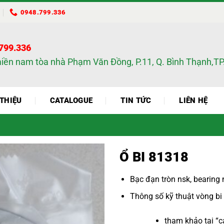
0948.799.336
.799.336
miền nam tòa nhà Phạm Văn Đồng, P.11, Q. Bình Thạnh,
 THIỆU
CATALOGUE
TIN TỨC
LIÊN HỆ
Ổ BI 81318
Bạc đạn tròn nsk
,
bearing 
Thông số kỹ thuật
vòng bi
tham khảo tại “
c