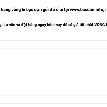
 hàng vòng bi bạc đạn
gối đỡ ổ bi tại
www.bacdan.info
, 
ược tư vấn và đặt hàng ngay hôm nay để có giá tốt nhất
VÒNG B
Ổ BI NSK 81304,
Ổ BI INOX 81304,
Ổ BI NSK 81305,
Ổ BI INOX 81305,
Ổ BI NSK 81306,
Ổ BI INOX 81306,
Ổ BI NSK 81307,
Ổ BI INOX 81307,
Ổ BI NSK 81308,
Ổ BI INOX 81308,
Ổ BI NSK 81309,
Ổ BI INOX 81309,
Ổ BI NSK 81310,
Ổ BI INOX 81310,
Ổ BI NSK 81311,
Ổ BI INOX 81311,
Ổ BI NSK 81312,
Ổ BI INOX 81312,