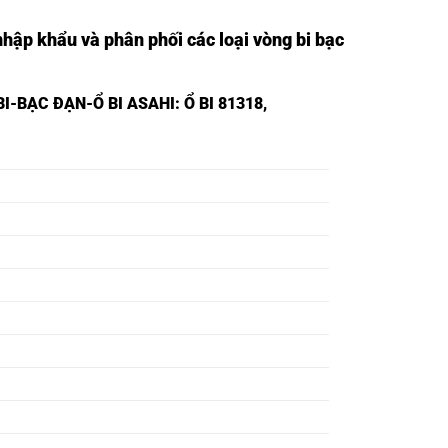
nhập khẩu và phân phối các loại vòng bi bạc
I-BẠC ĐẠN-Ổ BI ASAHI
: Ổ BI 81318,
Ổ BI 81304M,
Ổ BI 81305M,
Ổ BI 81306M,
Ổ BI 81307M,
Ổ BI 81308M,
Ổ BI 81309M,
Ổ BI 81310M,
Ổ BI 81311M,
Ổ BI 81312M,