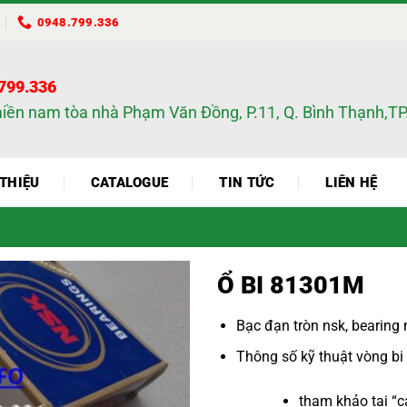
0948.799.336
.799.336
miền nam tòa nhà Phạm Văn Đồng, P.11, Q. Bình Thạnh,
 THIỆU
CATALOGUE
TIN TỨC
LIÊN HỆ
Ổ BI 81301M
Bạc đạn tròn nsk
,
bearing 
Thông số kỹ thuật
vòng bi
tham khảo tại “
c