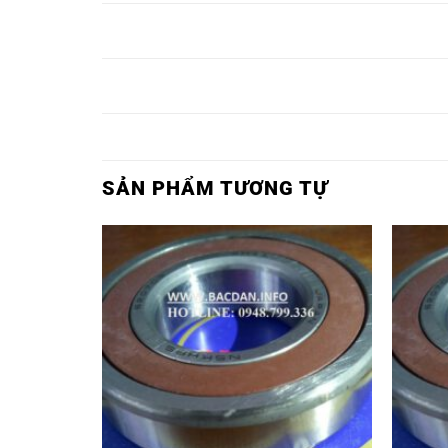
Ổ BI 81315M,
Ổ BI TRÒN 81315M,
Ổ BI 81316M,
Ổ BI TRÒN 81316M,
SẢN PHẨM TƯƠNG TỰ