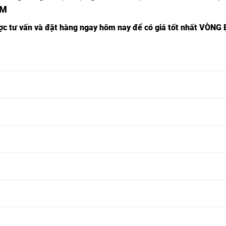
1M
ược tư vấn và đặt hàng ngay hôm nay để có giá tốt nhất
VÒNG B
Ổ BI NSK 81300M,
Ổ BI INOX 81300M,
Ổ BI NSK 81301M,
Ổ BI INOX 81301M,
Ổ BI NSK 81302M,
Ổ BI INOX 81302M,
Ổ BI NSK 81303M,
Ổ BI INOX 81303M,
Ổ BI NSK 81304M,
Ổ BI INOX 81304M,
Ổ BI NSK 81305M,
Ổ BI INOX 81305M,
Ổ BI NSK 81306M,
Ổ BI INOX 81306M,