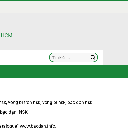
TP.HCM
Tìm
kiếm:
nsk
,
vòng bi tròn nsk
,
vòng bi nsk
,
bạc đạn nsk
.
 bạc đạn
: NSK
atalogue
”
www.bacdan.info
.