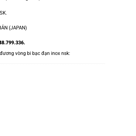
NSK.
 BẢN (JAPAN)
48.799.336.
 đương
vòng bi bạc đạn inox nsk
: