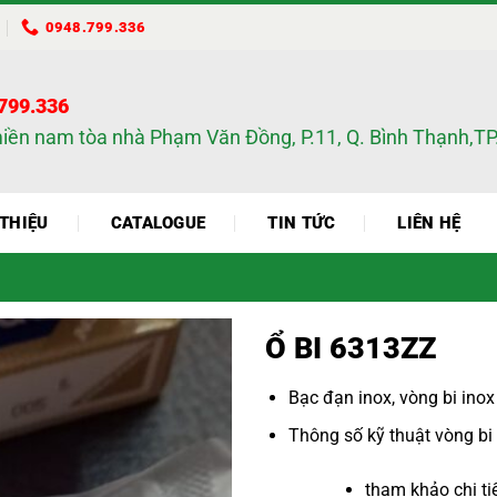
0948.799.336
.799.336
miền nam tòa nhà Phạm Văn Đồng, P.11, Q. Bình Thạnh,
 THIỆU
CATALOGUE
TIN TỨC
LIÊN HỆ
Ổ BI 6313ZZ
Bạc đạn inox
,
vòng bi inox
Thông số kỹ thuật
vòng bi
tham khảo chi tiết