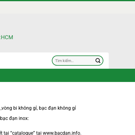
TP.HCM
Tìm
kiếm:
,
vòng bi không gỉ
,
bạc đạn không gỉ
 bạc đạn inox
:
 tại “
catalogue
” tại
www.bacdan.info
.