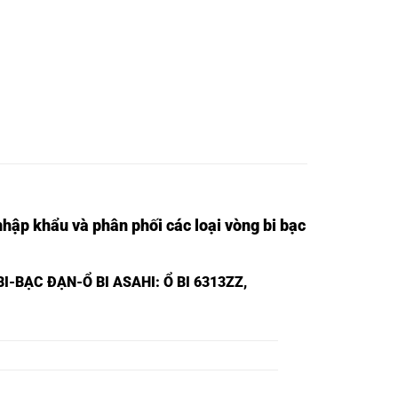
nhập khẩu và phân phối các loại vòng bi bạc
I-BẠC ĐẠN-Ổ BI ASAHI
: Ổ BI 6313ZZ,
Ổ BI 6301ZZ NSK,
Ổ BI 6302ZZ NSK,
Ổ BI 6303ZZ NSK,