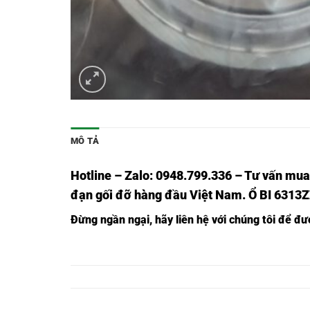
MÔ TẢ
Hotline – Zalo: 0948.799.336 – Tư vấn mua
đạn gối đỡ hàng đầu Việt Nam
. Ổ BI 6313
Đừng ngần ngạ
i,
hãy liên hệ với chúng tôi để đ
Ổ BI 6301ZZ,
Ổ BI 6301ZZ
Ổ BI 6302ZZ,
Ổ BI 6302ZZ
Ổ BI 6303ZZ,
Ổ BI 6303ZZ