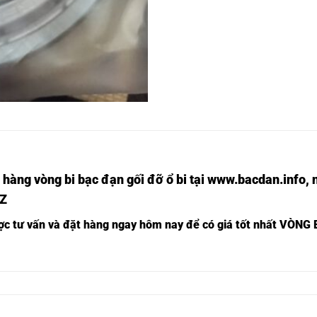
 hàng vòng bi bạc đạn
gối đỡ ổ bi tại
www.bacdan.info
, 
ZZ
ược tư vấn và đặt hàng ngay hôm nay để có giá tốt nhất
VÒNG B
 INOX,
Ổ BI TRÒN 6301ZZ,
 INOX,
Ổ BI TRÒN 6302ZZ,
 INOX,
Ổ BI TRÒN 6303ZZ,