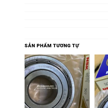
Ổ BI 6318ZZ,
Ổ BI 6318ZZ
Ổ BI 6319ZZ,
Ổ BI 6319ZZ
Ổ BI 6320ZZ,
Ổ BI 6320ZZ
SẢN PHẨM TƯƠNG TỰ