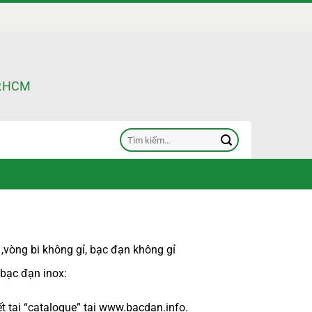
TP.HCM
Tìm
kiếm:
,
vòng bi không gỉ
,
bạc đạn không gỉ
 bạc đạn inox
:
 tại “
catalogue
” tại
www.bacdan.info
.