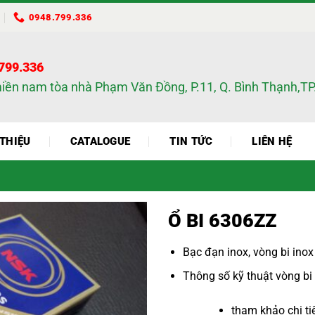
0948.799.336
.799.336
miền nam tòa nhà Phạm Văn Đồng, P.11, Q. Bình Thạnh,
 THIỆU
CATALOGUE
TIN TỨC
LIÊN HỆ
Ổ BI 6306ZZ
Bạc đạn inox
,
vòng bi inox
Thông số kỹ thuật
vòng bi
tham khảo chi tiết