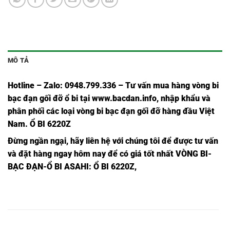
MÔ TẢ
Hotline – Zalo: 0948.799.336 – Tư vấn mua hàng vòng bi
bạc đạn
gối đỡ ổ bi tại
www.bacdan.info
, nhập khẩu và
phân phối các loại vòng bi bạc đạn gối đỡ hàng đầu Việt
Nam
. Ổ BI 6220Z
Đừng ngần ngạ
i,
hãy liên hệ với chúng tôi để được tư vấn
và đặt hàng ngay hôm nay để có giá tốt nhất
VÒNG BI-
BẠC ĐẠN-Ổ BI ASAHI
: Ổ BI 6220Z,
Ổ BI 6201Z
Ổ BI TRÒN
Ổ BI 6201Z
Ổ BI 6201Z,
INOX,
6201Z,
NSK,
Ổ BI 6202Z
Ổ BI TRÒN
Ổ BI 6202Z
Ổ BI 6202Z,
INOX,
6202Z,
NSK,