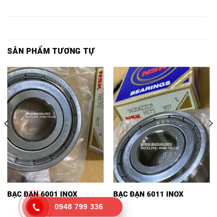
Ổ BI 6220Z,
INOX,
6220Z,
NSK,
SẢN PHẨM TƯƠNG TỰ
BẠC ĐẠN 6001 INOX
BẠC ĐẠN 6011 INOX
0948 799 336