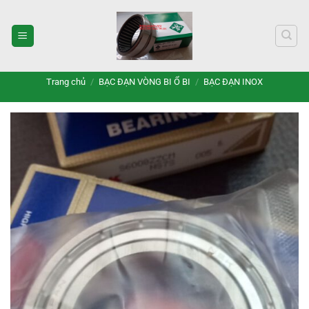
Bỏ
qua
nội
dung
Trang chủ
/
BẠC ĐẠN VÒNG BI Ổ BI
/
BẠC ĐẠN INOX