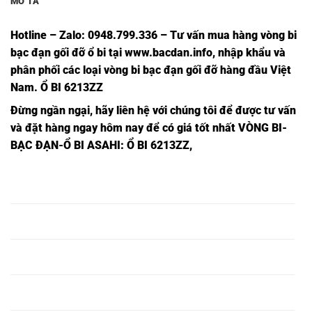
MÔ TẢ
Hotline – Zalo: 0948.799.336 – Tư vấn mua hàng vòng bi
bạc đạn
gối đỡ ổ bi tại
www.bacdan.info
, nhập khẩu và
phân phối các loại vòng bi bạc đạn gối đỡ hàng đầu Việt
Nam
. Ổ BI 6213ZZ
Đừng ngần ngạ
i,
hãy liên hệ với chúng tôi để được tư vấn
và đặt hàng ngay hôm nay để có giá tốt nhất
VÒNG BI-
BẠC ĐẠN-Ổ BI ASAHI
: Ổ BI 6213ZZ,
Ổ BI 6201ZZ
Ổ BI TRÒN
Ổ BI 6201ZZ
Ổ BI 6201ZZ,
INOX,
6201ZZ,
NSK,
Ổ BI 6202ZZ
Ổ BI TRÒN
Ổ BI 6202ZZ
Ổ BI 6202ZZ,
INOX,
6202ZZ,
NSK,
Ổ BI 6203ZZ
Ổ BI TRÒN
Ổ BI 6203ZZ
Ổ BI 6203ZZ,
INOX,
6203ZZ,
NSK,
Ổ BI 6204ZZ
Ổ BI TRÒN
Ổ BI 6204ZZ
Ổ BI 6204ZZ,
INOX,
6204ZZ,
NSK,