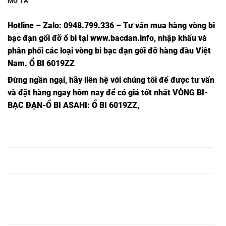
MÔ TẢ
Hotline – Zalo: 0948.799.336 – Tư vấn mua hàng vòng bi
bạc đạn
gối đỡ ổ bi tại
www.bacdan.info
, nhập khẩu và
phân phối các loại vòng bi bạc đạn gối đỡ hàng đầu Việt
Nam
. Ổ BI 6019ZZ
Đừng ngần ngạ
i,
hãy liên hệ với chúng tôi để được tư vấn
và đặt hàng ngay hôm nay để có giá tốt nhất
VÒNG BI-
BẠC ĐẠN-Ổ BI ASAHI
: Ổ BI 6019ZZ,
Ổ BI 6000ZZ
Ổ BI TRÒN
Ổ BI 6000ZZ
Ổ BI 6000ZZ,
INOX,
6000ZZ,
NSK,
Ổ BI 6001ZZ
Ổ BI TRÒN
Ổ BI 6001ZZ
Ổ BI 6001ZZ,
INOX,
6001ZZ,
NSK,
Ổ BI 6002ZZ
Ổ BI TRÒN
Ổ BI 6002ZZ
Ổ BI 6002ZZ,
INOX,
6002ZZ,
NSK,
Ổ BI 6003ZZ
Ổ BI TRÒN
Ổ BI 6003ZZ
Ổ BI 6003ZZ,
INOX,
6003ZZ,
NSK,