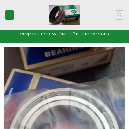
Bỏ
qua
nội
dung
Trang chủ
/
BẠC ĐẠN VÒNG BI Ổ BI
/
BẠC ĐẠN INOX