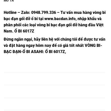
MÔ TẢ
Hotline – Zalo: 0948.799.336 – Tư vấn mua hàng vòng bi
bạc đạn
gối đỡ ổ bi tại
www.bacdan.info
, nhập khẩu và
phân phối các loại vòng bi bạc đạn gối đỡ hàng đầu Việt
Nam
. Ổ BI 6017Z
Đừng ngần ngạ
i,
hãy liên hệ với chúng tôi để được tư vấn
và đặt hàng ngay hôm nay để có giá tốt nhất
VÒNG BI-
BẠC ĐẠN-Ổ BI ASAHI
: Ổ BI 6017Z,
Ổ BI 6001Z
Ổ BI TRÒN
Ổ BI 6001Z
Ổ BI 6001Z,
INOX,
6001Z,
NSK,
Ổ BI 6002Z
Ổ BI TRÒN
Ổ BI 6002Z
Ổ BI 6002Z,
INOX,
6002Z,
NSK,
Ổ BI 6003Z
Ổ BI TRÒN
Ổ BI 6003Z
Ổ BI 6003Z,
INOX,
6003Z,
NSK,
Ổ BI 6004Z
Ổ BI TRÒN
Ổ BI 6004Z
Ổ BI 6004Z,
INOX,
6004Z,
NSK,