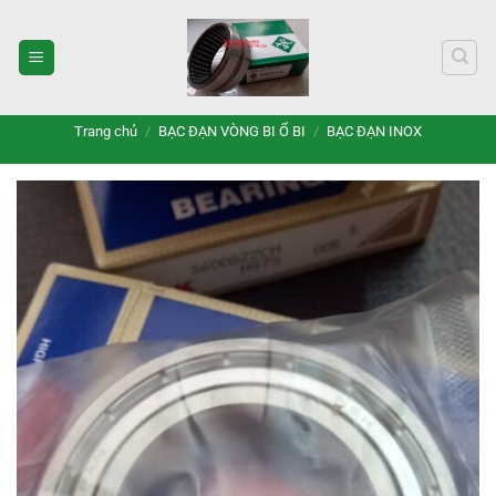
Bỏ
qua
nội
dung
Trang chủ
/
BẠC ĐẠN VÒNG BI Ổ BI
/
BẠC ĐẠN INOX