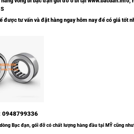
 hàng vòng bi bạc đạn
gối đỡ ổ bi tại
www.bacdan.info
, 
 S
để được tư vấn và đặt hàng ngay hôm nay để có giá tốt n
:
0948799336
òng Bạc đạn, gối đỡ có chất lượng hàng đầu tại MỸ cũng như 