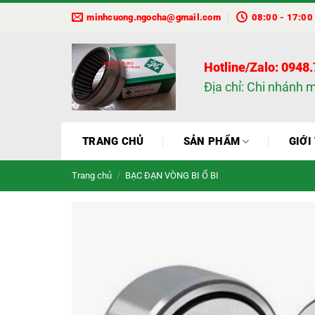
Bỏ
minhcuong.ngocha@gmail.com
08:00 - 17:00
qua
nội
dung
Hotline/Zalo: 0948
Địa chỉ: Chi nhánh 
TRANG CHỦ
SẢN PHẨM
GIỚI
Trang chủ
/
BẠC ĐẠN VÒNG BI Ổ BI