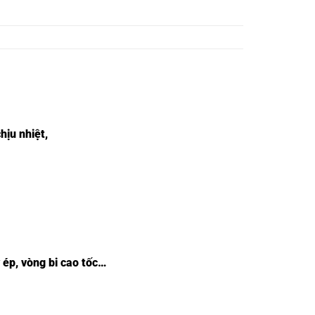
hịu nhiệt,
 ép, vòng bi cao tốc…