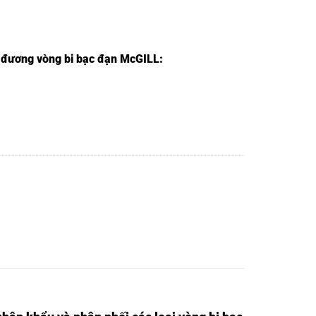
g đương
vòng bi bạc đạn McGILL
: