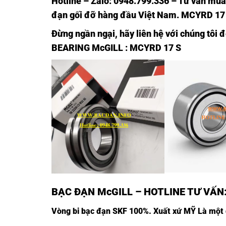
Hotline – Zalo:
0948.799.336
– Tư vấn mua
đạn gối đỡ hàng đầu Việt Nam
. MCYRD 17
Đừng ngần ngại, hãy liên hệ với chúng tôi 
BEARING McGILL
: MCYRD 17 S
BẠC ĐẠN McGILL
– HOTLINE TƯ VẤN
Vòng bi bạc đạn SKF
100%. Xuất xứ MỸ Là một d