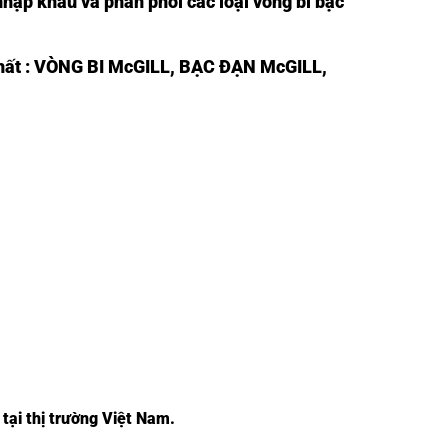
nhập khẩu và phân phối các loại vòng bi bạc
hất :
VÒNG BI McGILL,
BẠC ĐẠN McGILL
,
tại thị trường Việt Nam.