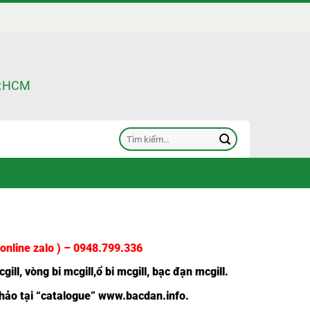
TP.HCM
Tìm
kiếm:
online zalo ) –
0948.799.336
gill
,
vòng bi mcgill
,
ổ bi mcgill
,
bạc đạn mcgill
.
ảo tại “
catalogue
”
www.bacdan.info
.