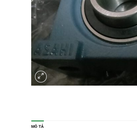
MÔ TẢ