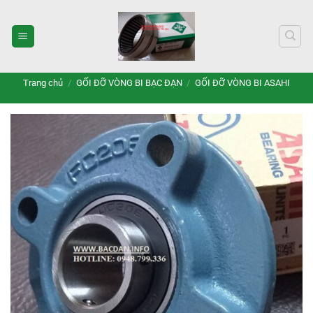
Bỏ
qua
nội
dung
Trang chủ
/
GỐI ĐỠ VÒNG BI BẠC ĐẠN
/
GỐI ĐỠ VÒNG BI ASAHI