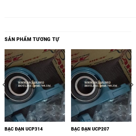
Ổ BI
Ổ BI
Ổ BI
Ổ BI
Ổ BI
Ổ BI
FC311,
UCFC311,
UKFC311,
SFC311,
SUCFC311,
SUKFC311
SẢN PHẨM TƯƠNG TỰ
BẠC ĐẠN UCP314
BẠC ĐẠN UCP207