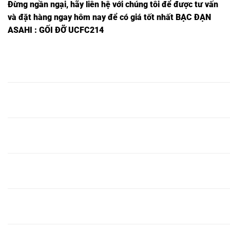
Đừng ngần ngại, hãy liên hệ với chúng tôi để được tư vấn
và đặt hàng ngay hôm nay để có giá tốt nhất
BẠC ĐẠN
ASAHI
: GỐI ĐỠ UCFC214
Ổ BI
Ổ BI
Ổ BI
Ổ BI
Ổ BI
Ổ BI
FC306,
UCFC306,
UKFC306,
SFC306,
SUCFC306,
SUKFC306
Ổ BI
Ổ BI
Ổ BI
Ổ BI
Ổ BI
Ổ BI
FC307,
UCFC307,
UKFC307,
SFC307,
SUCFC307,
SUKFC307
Ổ BI
Ổ BI
Ổ BI
Ổ BI
Ổ BI
Ổ BI
FC308,
UCFC308,
UKFC308,
SFC308,
SUCFC308,
SUKFC308
Ổ BI
Ổ BI
Ổ BI
Ổ BI
Ổ BI
Ổ BI
FC309,
UCFC309,
UKFC309,
SFC309,
SUCFC309,
SUKFC309
Ổ BI
Ổ BI
Ổ BI
Ổ BI
Ổ BI
Ổ BI
FC310,
UCFC310,
UKFC310,
SFC310,
SUCFC310,
SUKFC310