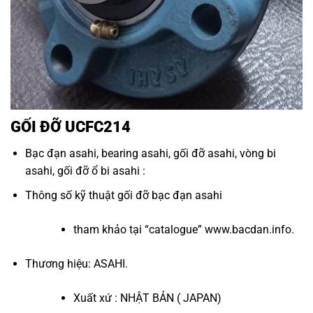
GỐI ĐỠ UCFC214
Bạc đạn asahi
,
bearing asahi
,
gối đỡ asahi
,
vòng bi
asahi
,
gối đỡ ổ bi asahi
:
Thông số kỹ thuật
gối đỡ bạc đạn asahi
tham khảo tại “
catalogue
”
www.bacdan.info
.
Thương hiệu: ASAHI.
Xuất xứ : NHẬT BẢN ( JAPAN)