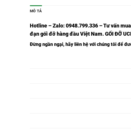
MÔ TẢ
Hotline – Zalo: 0948.799.336 – Tư vấn mua
đạn gối đỡ hàng đầu Việt Nam
. GỐI ĐỠ U
Đừng ngần ngại, hãy liên hệ với chúng tôi để đ
Ổ BI SFC201,
Ổ BI SUCFC201,
Ổ BI SUKFC201,
Ổ BI SFC202,
Ổ BI SUCFC202,
Ổ BI SUKFC202,
Ổ BI SFC203,
Ổ BI SUCFC203,
Ổ BI SUKFC203,
Ổ BI SFC204,
Ổ BI SUCFC204,
Ổ BI SUKFC204,
Ổ BI SFC205,
Ổ BI SUCFC205,
Ổ BI SUKFC205,