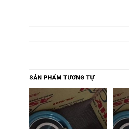
Ổ BI SFC206,
Ổ BI SUCFC206,
Ổ BI SUKFC206,
Ổ BI SFC207,
Ổ BI SUCFC207,
Ổ BI SUKFC207,
Ổ BI SFC208,
Ổ BI SUCFC208,
Ổ BI SUKFC208,
Ổ BI SFC209,
Ổ BI SUCFC209,
Ổ BI SUKFC209,
SẢN PHẨM TƯƠNG TỰ