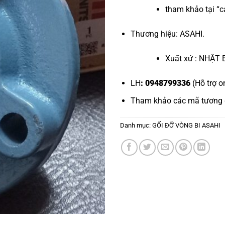
tham khảo tại “
c
Thương hiệu: ASAHI.
Xuất xứ : NHẬT 
LH
: 0948799336
(Hỗ trợ o
Tham khảo các mã tương
Danh mục:
GỐI ĐỠ VÒNG BI ASAHI