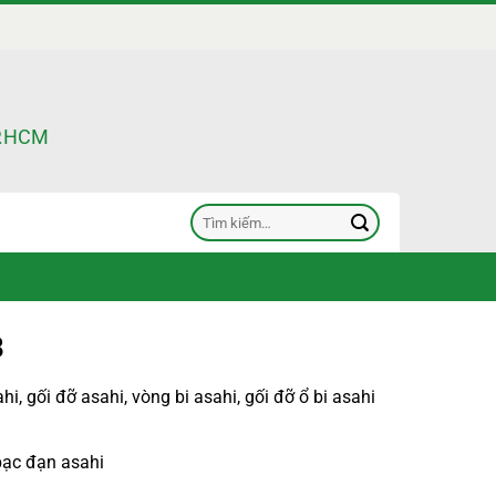
TP.HCM
Tìm
kiếm:
8
ahi
,
gối đỡ asahi
,
vòng bi asahi
,
gối đỡ ổ bi asahi
bạc đạn asahi