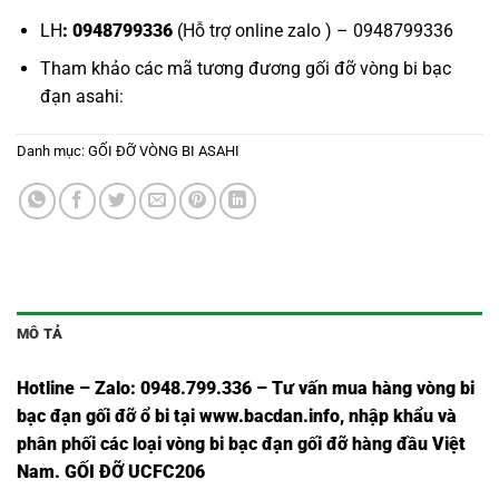
LH
: 0948799336
(Hỗ trợ online zalo ) – 0948799336
Tham khảo các mã tương đương
gối đỡ vòng bi bạc
đạn asahi
:
Danh mục:
GỐI ĐỠ VÒNG BI ASAHI
MÔ TẢ
Hotline – Zalo: 0948.799.336 – Tư vấn mua hàng vòng bi
bạc đạn
gối đỡ ổ bi tại
www.bacdan.info
, nhập khẩu và
phân phối các loại vòng bi bạc đạn gối đỡ hàng đầu Việt
Nam
. GỐI ĐỠ UCFC206