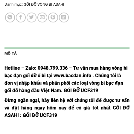
Danh mục:
GỐI ĐỠ VÒNG BI ASAHI
MÔ TẢ
Hotline – Zalo: 0948.799.336 – Tư vấn mua hàng vòng bi
bạc đạn
gối đỡ ổ bi tại
www.bacdan.info
. Chúng tôi là
đơn vị nhập khẩu và phân phối các loại vòng bi bạc đạn
gối đỡ hàng đầu Việt Nam
. GỐI ĐỠ UCF319
Đừng ngần ngại, hãy liên hệ với chúng tôi để được tư vấn
và đặt hàng ngay hôm nay để có giá tốt nhất
GỐI ĐỠ
ASAHI
: GỐI ĐỠ UCF319
VÒNG
VÒNG
VÒNG
VÒNG
VÒNG
VÒNG
VÒNG