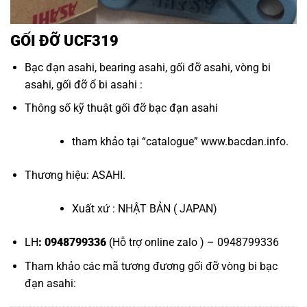
GỐI ĐỠ UCF319
Bạc đạn asahi
,
bearing asahi
,
gối đỡ asahi
,
vòng bi
asahi
,
gối đỡ ổ bi asahi
:
Thông số kỹ thuật
gối đỡ bạc đạn asahi
tham khảo tại “
catalogue
”
www.bacdan.info
.
Thương hiệu: ASAHI.
Xuất xứ : NHẬT BẢN ( JAPAN)
LH
: 0948799336
(Hỗ trợ online zalo ) – 0948799336
Tham khảo các mã tương đương
gối đỡ vòng bi bạc
đạn asahi
: