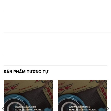
FYH
ASAHI
ASAHI
ASAHI
NTN
UCF306,
UKF306,
F306,
F306,
UCF306,
UKF306,
F306,
VÒNG
VÒNG
VÒNG
VÒNG
VÒNG
VÒNG
VÒNG
BI
BI
BI
BI
BI
BI FYH
BI FYH
FYH
ASAHI
ASAHI
ASAHI
NTN
UCF307,
UKF307,
F307,
F307,
UCF307,
UKF307,
F307,
VÒNG
VÒNG
VÒNG
VÒNG
VÒNG
VÒNG
VÒNG
BI
BI
BI
BI
BI
BI FYH
BI FYH
FYH
ASAHI
ASAHI
ASAHI
NTN
UCF308,
UKF308,
F308,
F308,
UCF308,
UKF308,
F308,
SẢN PHẨM TƯƠNG TỰ