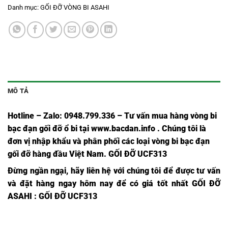
Danh mục:
GỐI ĐỠ VÒNG BI ASAHI
MÔ TẢ
Hotline – Zalo: 0948.799.336 – Tư vấn mua hàng vòng bi
bạc đạn
gối đỡ ổ bi tại
www.bacdan.info
. Chúng tôi là
đơn vị nhập khẩu và phân phối các loại vòng bi bạc đạn
gối đỡ hàng đầu Việt Nam
. GỐI ĐỠ UCF313
Đừng ngần ngại, hãy liên hệ với chúng tôi để được tư vấn
và đặt hàng ngay hôm nay để có giá tốt nhất
GỐI ĐỠ
ASAHI
: GỐI ĐỠ UCF313
BẠC
BẠC
BẠC
BẠC
BẠC
B
BẠC
BẠC