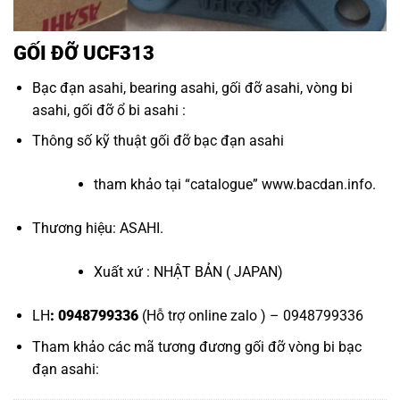
GỐI ĐỠ UCF313
Bạc đạn asahi
,
bearing asahi
,
gối đỡ asahi
,
vòng bi
asahi
,
gối đỡ ổ bi asahi
:
Thông số kỹ thuật
gối đỡ bạc đạn asahi
tham khảo tại “
catalogue
”
www.bacdan.info
.
Thương hiệu: ASAHI.
Xuất xứ : NHẬT BẢN ( JAPAN)
LH
: 0948799336
(Hỗ trợ online zalo ) – 0948799336
Tham khảo các mã tương đương
gối đỡ vòng bi bạc
đạn asahi
: