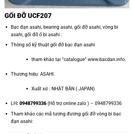
GỐI ĐỠ UCF207
Bạc đạn asahi
,
bearing asahi
,
gối đỡ asahi
,
vòng bi
asahi
,
gối đỡ ổ bi asahi
:
Thông số kỹ thuật
gối đỡ bạc đạn asahi
tham khảo tại “
catalogue
”
www.bacdan.info
.
Thương hiệu: ASAHI.
Xuất xứ : NHẬT BẢN ( JAPAN)
LH
: 0948799336
(Hỗ trợ online zalo ) – 0948799336
Tham khảo các mã tương đương
gối đỡ vòng bi bạc
đạn asahi
: