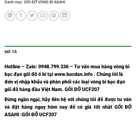
Danh mục:
GỐI ĐỠ VÒNG BI ASAHI
MÔ TẢ
Hotline – Zalo: 0948.799.336 – Tư vấn mua hàng vòng bi
bạc đạn
gối đỡ ổ bi tại
www.bacdan.info
. Chúng tôi là
đơn vị nhập khẩu và phân phối các loại vòng bi bạc đạn
gối đỡ hàng đầu Việt Nam
. GỐI ĐỠ UCF207
Đừng ngần ngại, hãy liên hệ với chúng tôi để được tư vấn
và đặt hàng ngay hôm nay để có giá tốt nhất
GỐI ĐỠ
ASAHI
:GỐI ĐỠ UCF207
Ổ BI
Ổ BI
Ổ BI
Ổ BI
Ổ BI
Ổ BI
Ổ BI
Ổ
INOX
INOX
INOX
F201
UCF201
UKF201