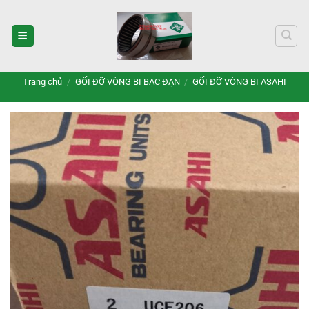
Bỏ
qua
nội
dung
Trang chủ
/
GỐI ĐỠ VÒNG BI BẠC ĐẠN
/
GỐI ĐỠ VÒNG BI ASAHI