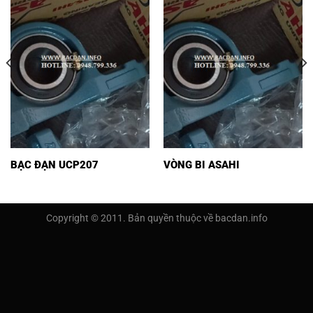
BẠC ĐẠN UCP207
VÒNG BI ASAHI
Copyright © 2011. Bản quyền thuộc về bacdan.info