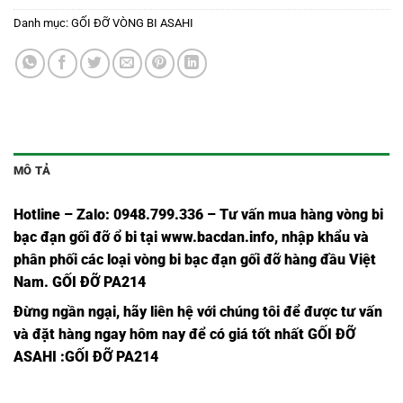
Danh mục:
GỐI ĐỠ VÒNG BI ASAHI
MÔ TẢ
Hotline – Zalo: 0948.799.336 – Tư vấn mua hàng vòng bi
bạc đạn
gối đỡ ổ bi tại
www.bacdan.info
, nhập khẩu và
phân phối các loại vòng bi bạc đạn gối đỡ hàng đầu Việt
Nam
. GỐI ĐỠ PA214
Đừng ngần ngại, hãy liên hệ với chúng tôi để được tư vấn
và đặt hàng ngay hôm nay để có giá tốt nhất
GỐI ĐỠ
ASAHI
:GỐI ĐỠ PA214
BẠC
B