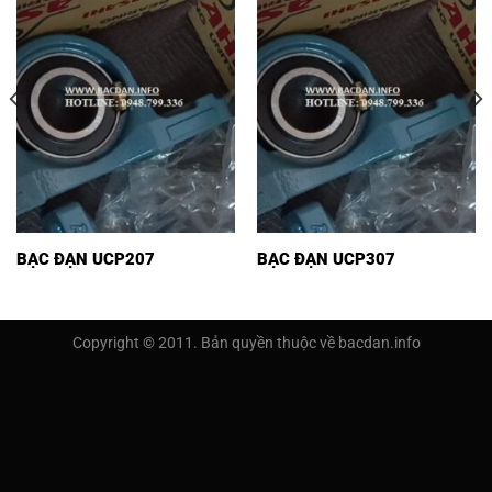
BẠC ĐẠN UCP207
BẠC ĐẠN UCP307
Copyright © 2011. Bản quyền thuộc về bacdan.info