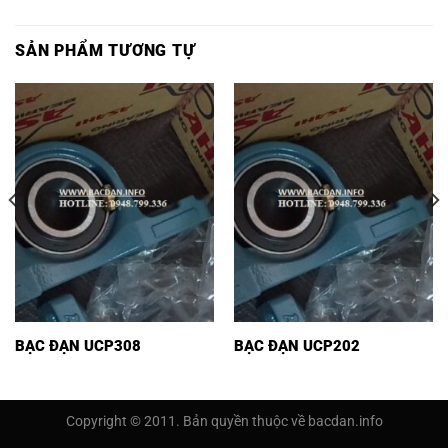
SẢN PHẨM TƯƠNG TỰ
BẠC ĐẠN UCP308
BẠC ĐẠN UCP202
Copyright © 2011. Bản quyền thuộc về bacdan.info