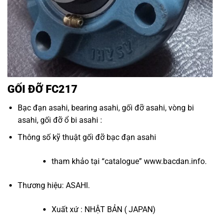
GỐI ĐỠ FC217
Bạc đạn asahi
,
bearing asahi
,
gối đỡ asahi
,
vòng bi
asahi
,
gối đỡ ổ bi asahi
:
Thông số kỹ thuật
gối đỡ bạc đạn asahi
tham khảo tại “
catalogue
”
www.bacdan.info
.
Thương hiệu: ASAHI.
Xuất xứ : NHẬT BẢN ( JAPAN)