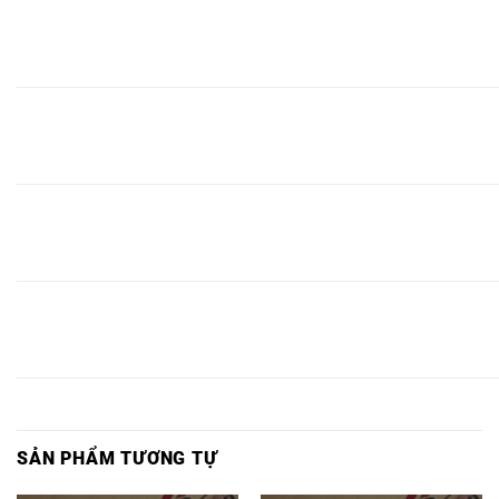
GỐI
GỐI ĐỠ
GỐI ĐỠ
ĐỠ
BEARING
BEARING
BEARING
UCFC305
UKFC305
FC305
FC305,
UCFC305,
UKFC305,
ASAHI,
ASAHI,
ASAHI,
GỐI
GỐI ĐỠ
GỐI ĐỠ
ĐỠ
BEARING
BEARING
BEARING
UCFC306
UKFC306
FC306
FC306,
UCFC306,
UKFC306,
ASAHI,
ASAHI,
ASAHI,
GỐI
GỐI ĐỠ
GỐI ĐỠ
ĐỠ
BEARING
BEARING
BEARING
UCFC307
UKFC307
FC307
FC307,
UCFC307,
UKFC307,
ASAHI,
ASAHI,
ASAHI,
GỐI
GỐI ĐỠ
GỐI ĐỠ
ĐỠ
BEARING
BEARING
BEARING
UCFC308
UKFC308
FC308
FC308,
UCFC308,
UKFC308,
ASAHI,
ASAHI,
ASAHI,
SẢN PHẨM TƯƠNG TỰ