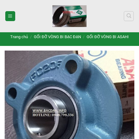
Bỏ
qua
nội
dung
Trang chủ
/
GỐI ĐỠ VÒNG BI BẠC ĐẠN
/
GỐI ĐỠ VÒNG BI ASAHI