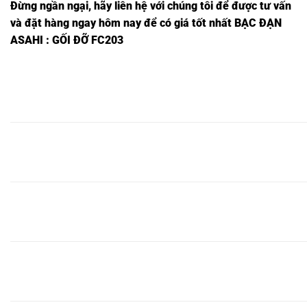
Đừng ngần ngại, hãy liên hệ với chúng tôi để được tư vấn
và đặt hàng ngay hôm nay để có giá tốt nhất
BẠC ĐẠN
ASAHI
: GỐI ĐỠ FC203
GỐI
GỐI ĐỠ
GỐI ĐỠ
ĐỠ
BEARING
BEARING
BEARING
UCFC217
UKFC217
FC217
FC217,
UCFC217,
UKFC217,
ASAHI,
ASAHI,
ASAHI,
GỐI
GỐI ĐỠ
GỐI ĐỠ
ĐỠ
BEARING
BEARING
BEARING
UCFC218
UKFC218
FC218
FC218,
UCFC218,
UKFC218,
ASAHI,
ASAHI,
ASAHI,
GỐI
GỐI ĐỠ
GỐI ĐỠ
ĐỠ
BEARING
BEARING
BEARING
UCFC219
UKFC219
FC219
FC219,
UCFC219,
UKFC219,
ASAHI,
ASAHI,
ASAHI,
GỐI
GỐI ĐỠ
GỐI ĐỠ
ĐỠ
BEARING
BEARING
BEARING
UCFC220
UKFC220
FC220
FC220,
UCFC220,
UKFC220,
ASAHI,
ASAHI,
ASAHI,