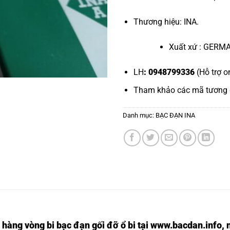
Thương hiệu: INA.
Xuất xứ : GERM
LH
: 0948799336
(Hỗ trợ o
Tham khảo các mã tương
Danh mục:
BẠC ĐẠN INA
 hàng vòng bi bạc đạn
gối đỡ ổ bi tại
www.bacdan.info
, 