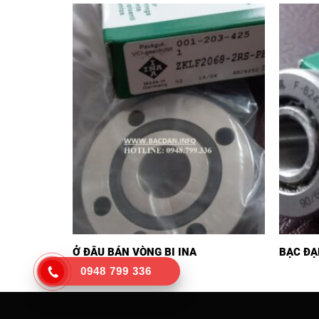
Ở ĐÂU BÁN VÒNG BI INA
BẠC ĐẠ
0948 799 336