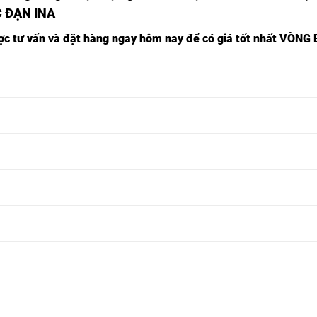
C ĐẠN INA
ược tư vấn và đặt hàng ngay hôm nay để có giá tốt nhất
VÒNG B
CỬA HÀNG BÁN BẠC ĐẠN
CỬA HÀNG BÁN GỐI ĐỠ
CỬA H
KHU VỰC THÁI BÌNH,
KHU VỰC THÁI BÌNH,
VỰC T
CỬA HÀNG BÁN BẠC ĐẠN
CỬA HÀNG BÁN GỐI ĐỠ
CỬA H
KHU VỰC HẢI DƯƠNG,
KHU VỰC HẢI DƯƠNG,
VỰC H
CỬA HÀNG BÁN BẠC ĐẠN
CỬA HÀNG BÁN GỐI ĐỠ
CỬA H
KHU VỰC BẠC LIÊU,
KHU VỰC BẠC LIÊU,
VỰC B
CỬA HÀNG BÁN BẠC ĐẠN
CỬA HÀNG BÁN GỐI ĐỠ
CỬA H
KHU VỰC MỸ THO,
KHU VỰC MỸ THO,
VỰC M
CỬA HÀNG BÁN BẠC ĐẠN
CỬA HÀNG BÁN GỐI ĐỠ
CỬA H
KHU VỰC GÒ CÔNG,
KHU VỰC GÒ CÔNG,
VỰC G