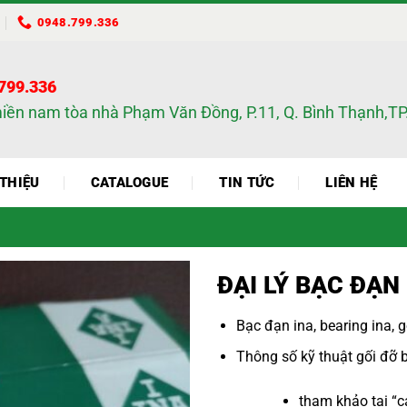
0948.799.336
.799.336
miền nam tòa nhà Phạm Văn Đồng, P.11, Q. Bình Thạnh,
 THIỆU
CATALOGUE
TIN TỨC
LIÊN HỆ
ĐẠI LÝ BẠC ĐẠN
Bạc đạn ina
,
bearing ina
,
g
Thông số kỹ thuật
gối đỡ 
tham khảo tại “
c