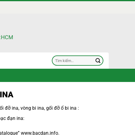
TP.HCM
Tìm
kiếm:
 INA
ối đỡ ina
,
vòng bi ina
,
gối đỡ ổ bi ina
:
bạc đạn ina
:
atalogue
”
www.bacdan.info
.