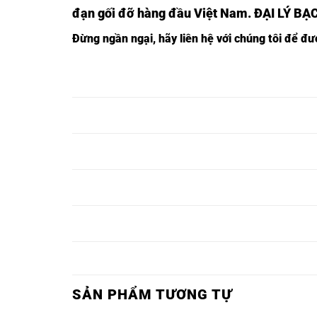
đạn gối đỡ hàng đầu Việt Nam
. ĐẠI LÝ BẠ
Đừng ngần ngại, hãy liên hệ với chúng tôi để đ
CỬA HÀNG VÒNG BI THÁI
CỬA HÀNG BÁN VÒNG BI
BÌNH,
KHU VỰC THÁI BÌNH,
CỬA HÀNG VÒNG BI HẢI
CỬA HÀNG BÁN VÒNG BI
DƯƠNG,
KHU VỰC HẢI DƯƠNG,
CỬA HÀNG VÒNG BI BẠC
CỬA HÀNG BÁN VÒNG BI
LIÊU,
KHU VỰC BẠC LIÊU,
CỬA HÀNG VÒNG BI MỸ
CỬA HÀNG BÁN VÒNG BI
THO,
KHU VỰC MỸ THO,
CỬA HÀNG VÒNG BI GÒ
CỬA HÀNG BÁN VÒNG BI
CÔNG,
KHU VỰC GÒ CÔNG,
SẢN PHẨM TƯƠNG TỰ