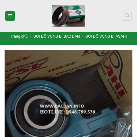
Bỏ
qua
nội
dung
Trang chủ
/
GỐI ĐỠ VÒNG BI BẠC ĐẠN
/
GỐI ĐỠ VÒNG BI ASAHI