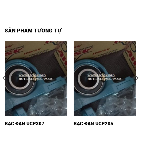
JIB,
JIB,
JIB,
SẢN PHẨM TƯƠNG TỰ
BẠC ĐẠN UCP307
BẠC ĐẠN UCP205