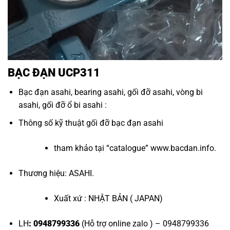
BẠC ĐẠN UCP311
Bạc đạn asahi
,
bearing asahi
,
gối đỡ asahi
,
vòng bi
asahi
,
gối đỡ ổ bi asahi
:
Thông số kỹ thuật
gối đỡ bạc đạn asahi
tham khảo tại “
catalogue
”
www.bacdan.info
.
Thương hiệu: ASAHI.
Xuất xứ : NHẬT BẢN ( JAPAN)
LH
: 0948799336
(Hỗ trợ online zalo ) – 0948799336