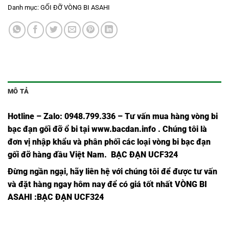
Danh mục:
GỐI ĐỠ VÒNG BI ASAHI
MÔ TẢ
Hotline – Zalo: 0948.799.336 – Tư vấn mua hàng vòng bi
bạc đạn
gối đỡ ổ bi tại
www.bacdan.info
. Chúng tôi là
đơn vị nhập khẩu và phân phối các loại vòng bi bạc đạn
gối đỡ hàng đầu Việt Nam
. BẠC ĐẠN UCF324
Đừng ngần ngại, hãy liên hệ với chúng tôi để được tư vấn
và đặt hàng ngay hôm nay để có giá tốt nhất
VÒNG BI
ASAHI
:BẠC ĐẠN UCF324
Ổ BI
Ổ BI
Ổ BI
Ổ BI
Ổ BI
Ổ BI
Ổ BI
Ổ B