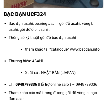
BẠC ĐẠN UCF324
Bạc đạn asahi
,
bearing asahi
,
gối đỡ asahi
,
vòng bi
asahi
,
gối đỡ ổ bi asahi
:
Thông số kỹ thuật
gối đỡ bạc đạn asahi
tham khảo tại “
catalogue
”
www.bacdan.info
.
Thương hiệu: ASAHI.
Xuất xứ : NHẬT BẢN ( JAPAN)
LH
: 0948799336
(Hỗ trợ online zalo ) – 0948799336
Tham khảo các mã tương đương
gối đỡ vòng bi bạc
đạn asahi
: