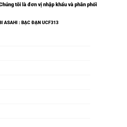
 Chúng tôi là đơn vị nhập khẩu và phân phối
BI ASAHI
: BẠC ĐẠN UCF313
BI F209
Ổ BI UCF209
Ổ BI UKF209 FYH,
H,
FYH,
BI F210
Ổ BI UCF210
Ổ BI UKF210 FYH,
H,
FYH,
BI F211
Ổ BI UCF211
Ổ BI UKF211 FYH,
H,
FYH,
BI F212
Ổ BI UCF212
Ổ BI UKF212 FYH,
H,
FYH,
BI F213
Ổ BI UCF213
Ổ BI UKF213 FYH,
H,
FYH,
BI F214
Ổ BI UCF214
Ổ BI UKF214 FYH,
H,
FYH,
BI F215
Ổ BI UCF215
Ổ BI UKF215 FYH,