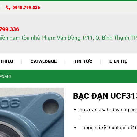
0948.799.336
.799.336
miền nam tòa nhà Phạm Văn Đồng, P.11, Q. Bình Thạnh,
 THIỆU
CATALOGUE
TIN TỨC
LIÊN HỆ
 ASAHI
BẠC ĐẠN UCF31
Bạc đạn asahi
,
bearing as
:
Thông số kỹ thuật
gối đỡ 