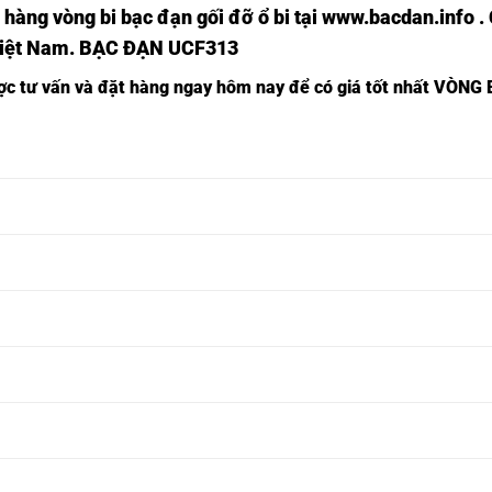
 hàng vòng bi bạc đạn
gối đỡ ổ bi tại
www.bacdan.info
.
Việt Nam
. BẠC ĐẠN UCF313
ược tư vấn và đặt hàng ngay hôm nay để có giá tốt nhất
VÒNG 
Ổ BI F209
Ổ BI UCF209
Ổ 
 NTN,
Ổ BI UKF209 ASAHI,
ASAHI,
ASAHI,
FY
Ổ BI F210
Ổ BI UCF210
Ổ 
 NTN,
Ổ BI UKF210 ASAHI,
ASAHI,
ASAHI,
FY
Ổ BI F211
Ổ BI UCF211
Ổ 
 NTN,
Ổ BI UKF211 ASAHI,
ASAHI,
ASAHI,
FY
Ổ BI F212
Ổ BI UCF212
Ổ 
 NTN,
Ổ BI UKF212 ASAHI,
ASAHI,
ASAHI,
FY
Ổ BI F213
Ổ BI UCF213
Ổ 
 NTN,
Ổ BI UKF213 ASAHI,
ASAHI,
ASAHI,
FY
Ổ BI F214
Ổ BI UCF214
Ổ 
 NTN,
Ổ BI UKF214 ASAHI,
ASAHI,
ASAHI,
FY
Ổ BI F215
Ổ BI UCF215
Ổ 
 NTN,
Ổ BI UKF215 ASAHI,