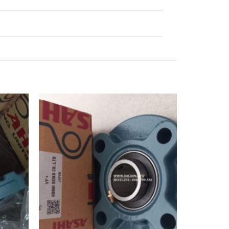
H,
FYH,
BI F216
Ổ BI UCF216
Ổ BI UKF216 FYH,
H,
FYH,