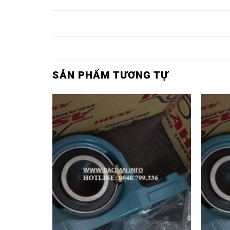
Ổ BI F216 NTN,
Ổ BI UCF216 NTN,
Ổ BI UKF216
SẢN PHẨM TƯƠNG TỰ