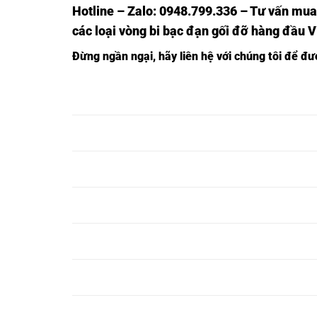
Hotline – Zalo: 0948.799.336 – Tư vấn mua
các loại vòng bi bạc đạn gối đỡ hàng đầu 
Đừng ngần ngại, hãy liên hệ với chúng tôi để đ
Ổ BI F209 NTN,
Ổ BI UCF209 NTN,
Ổ BI UKF209
Ổ BI F210 NTN,
Ổ BI UCF210 NTN,
Ổ BI UKF210
Ổ BI F211 NTN,
Ổ BI UCF211 NTN,
Ổ BI UKF211
Ổ BI F212 NTN,
Ổ BI UCF212 NTN,
Ổ BI UKF212
Ổ BI F213 NTN,
Ổ BI UCF213 NTN,
Ổ BI UKF213
Ổ BI F214 NTN,
Ổ BI UCF214 NTN,
Ổ BI UKF214
Ổ BI F215 NTN,
Ổ BI UCF215 NTN,
Ổ BI UKF215