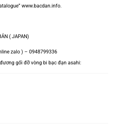
atalogue
”
www.bacdan.info
.
BẢN ( JAPAN)
nline zalo ) – 0948799336
 đương
gối đỡ vòng bi bạc đạn asahi
: