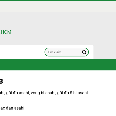
TP.HCM
Tìm
kiếm:
3
ahi
,
gối đỡ asahi
,
vòng bi asahi
,
gối đỡ ổ bi asahi
bạc đạn asahi