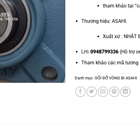
tham khảo tại “
c
Thương hiệu: ASAHI.
Xuất xứ : NHẬT 
LH
: 0948799336
(Hỗ trợ o
Tham khảo các mã tương
Danh mục:
GỐI ĐỠ VÒNG BI ASAHI