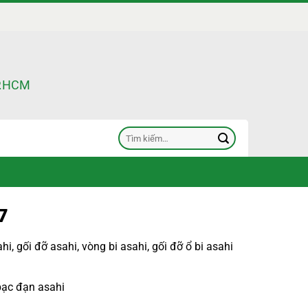
TP.HCM
Tìm
kiếm:
7
ahi
,
gối đỡ asahi
,
vòng bi asahi
,
gối đỡ ổ bi asahi
bạc đạn asahi