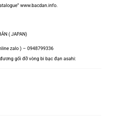
atalogue
”
www.bacdan.info
.
BẢN ( JAPAN)
nline zalo ) – 0948799336
 đương
gối đỡ vòng bi bạc đạn asahi
: