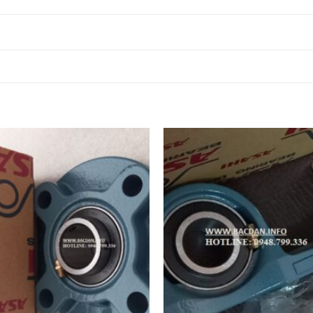
F207 JIB,
UCF207 JIB,
JIB,
F207 FAG,
VÒNG BI
VÒNG BI
VÒNG BI UKF208
VÒNG BI
F208 JIB,
UCF208 JIB,
JIB,
F208 FAG,