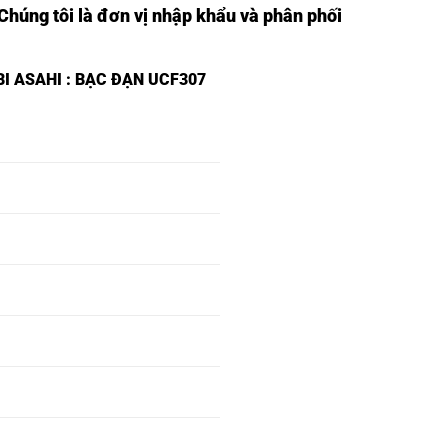
 Chúng tôi là đơn vị nhập khẩu và phân phối
BI ASAHI
: BẠC ĐẠN UCF307
VÒNG BI
VÒNG BI UKF201
UCF201 FAG,
FAG,
VÒNG BI
VÒNG BI UKF202
UCF202 FAG,
FAG,
VÒNG BI
VÒNG BI UKF203
UCF203 FAG,
FAG,
VÒNG BI
VÒNG BI UKF204
UCF204 FAG,
FAG,
VÒNG BI
VÒNG BI UKF205
UCF205 FAG,
FAG,
VÒNG BI
VÒNG BI UKF206
UCF206 FAG,
FAG,
VÒNG BI
VÒNG BI UKF207