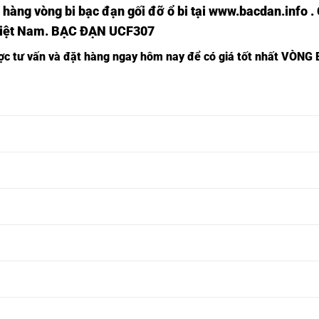
 hàng vòng bi bạc đạn
gối đỡ ổ bi tại
www.bacdan.info
.
Việt Nam
. BẠC ĐẠN UCF307
ược tư vấn và đặt hàng ngay hôm nay để có giá tốt nhất
VÒNG 
VÒNG BI
VÒNG BI
VÒNG BI UKF201
VÒNG BI
F201 JIB,
UCF201 JIB,
JIB,
F201 FAG,
VÒNG BI
VÒNG BI
VÒNG BI UKF202
VÒNG BI
F202 JIB,
UCF202 JIB,
JIB,
F202 FAG,
VÒNG BI
VÒNG BI
VÒNG BI UKF203
VÒNG BI
F203 JIB,
UCF203 JIB,
JIB,
F203 FAG,
VÒNG BI
VÒNG BI
VÒNG BI UKF204
VÒNG BI
F204 JIB,
UCF204 JIB,
JIB,
F204 FAG,
VÒNG BI
VÒNG BI
VÒNG BI UKF205
VÒNG BI
F205 JIB,
UCF205 JIB,
JIB,
F205 FAG,
VÒNG BI
VÒNG BI
VÒNG BI UKF206
VÒNG BI
F206 JIB,
UCF206 JIB,
JIB,
F206 FAG,
VÒNG BI
VÒNG BI
VÒNG BI UKF207
VÒNG BI