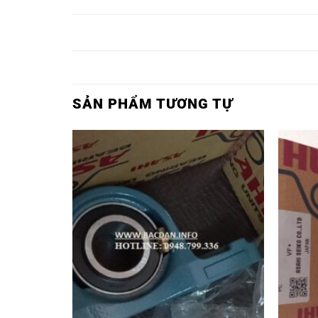
NSK,
NSK,
UKF207 NSK,
VÒNG BI F208
VÒNG BI UCF208
VÒNG BI
NSK,
NSK,
UKF208 NSK,
SẢN PHẨM TƯƠNG TỰ