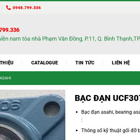
0948.799.336
.799.336
miền nam tòa nhà Phạm Văn Đồng, P.11, Q. Bình Thạnh,
 THIỆU
CATALOGUE
TIN TỨC
LIÊN HỆ
 ASAHI
BẠC ĐẠN UCF30
Bạc đạn asahi
,
bearing as
:
Thông số kỹ thuật
gối đỡ 