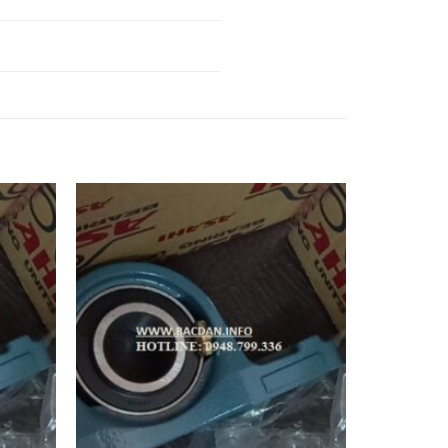
UCF207 FAG,
FAG,
VÒNG BI
VÒNG BI UKF208
UCF208 FAG,
FAG,