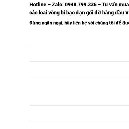
Hotline – Zalo: 0948.799.336 – Tư vấn mua
các loại vòng bi bạc đạn gối đỡ hàng đầu 
Đừng ngần ngại, hãy liên hệ với chúng tôi để đ
VÒNG BI F201
VÒNG BI UCF201
VÒNG BI
NSK,
NSK,
UKF201 NSK,
VÒNG BI F202
VÒNG BI UCF202
VÒNG BI
NSK,
NSK,
UKF202 NSK,
VÒNG BI F203
VÒNG BI UCF203
VÒNG BI
NSK,
NSK,
UKF203 NSK,
VÒNG BI F204
VÒNG BI UCF204
VÒNG BI
NSK,
NSK,
UKF204 NSK,
VÒNG BI F205
VÒNG BI UCF205
VÒNG BI
NSK,
NSK,
UKF205 NSK,
VÒNG BI F206
VÒNG BI UCF206
VÒNG BI
NSK,
NSK,
UKF206 NSK,
VÒNG BI F207
VÒNG BI UCF207
VÒNG BI