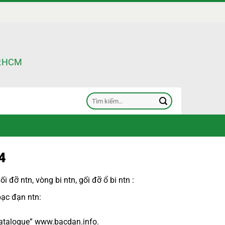
TP.HCM
Tìm
kiếm:
4
ối đỡ ntn
,
vòng bi ntn
,
gối đỡ ổ bi ntn
:
bạc đạn ntn
:
atalogue
”
www.bacdan.info
.