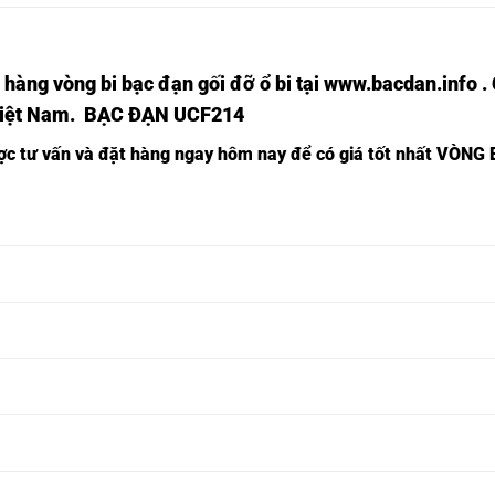
 hàng vòng bi bạc đạn
gối đỡ ổ bi tại
www.bacdan.info
.
Việt Nam
. BẠC ĐẠN UCF214
ược tư vấn và đặt hàng ngay hôm nay để có giá tốt nhất
VÒNG 
BEARING
BEARING
BEARING
G SF201,
SUCF201,
SUKF201,
SSF201,
BEARING
BEARING
BEARING
G SF202,
SUCF202,
SUKF202,
SSF202,
BEARING
BEARING
BEARING
G SF203,
SUCF203,
SUKF203,
SSF203,
BEARING
BEARING
BEARING
G SF204,
SUCF204,
SUKF204,
SSF204,
BEARING
BEARING
BEARING
G SF205,
SUCF205,
SUKF205,
SSF205,
BEARING
BEARING
BEARING