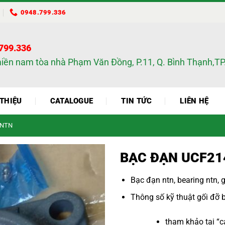
0948.799.336
.799.336
miền nam tòa nhà Phạm Văn Đồng, P.11, Q. Bình Thạnh,
 THIỆU
CATALOGUE
TIN TỨC
LIÊN HỆ
 NTN
BẠC ĐẠN UCF21
Bạc đạn ntn
,
bearing ntn
,
g
Thông số kỹ thuật
gối đỡ 
tham khảo tại “
c