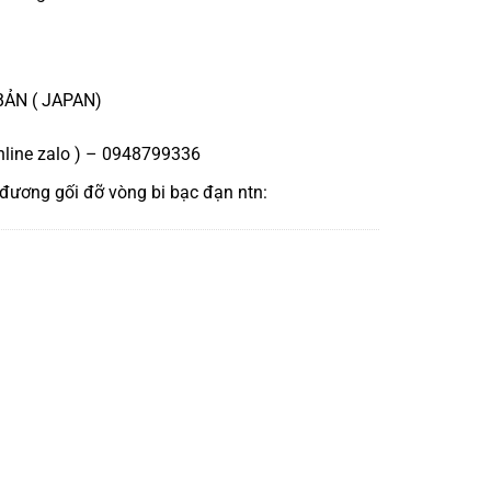
BẢN ( JAPAN)
nline zalo ) – 0948799336
 đương
gối đỡ vòng bi bạc đạn ntn
: