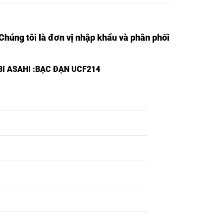
 Chúng tôi là đơn vị nhập khẩu và phân phối
BI ASAHI
:BẠC ĐẠN UCF214
BEARING
BEARING SSUKF201,
SSUCF201,
BEARING
BEARING SSUKF202,
SSUCF202,
BEARING
BEARING SSUKF203,
SSUCF203,
BEARING
BEARING SSUKF204,
SSUCF204,
BEARING
BEARING SSUKF205,
SSUCF205,
BEARING