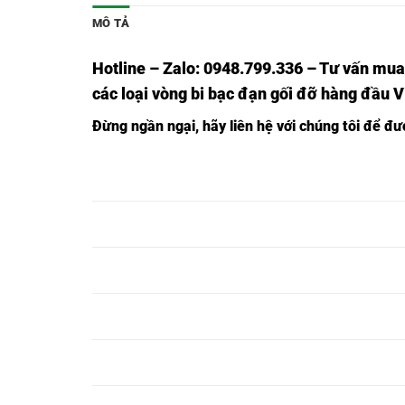
MÔ TẢ
Hotline – Zalo: 0948.799.336 – Tư vấn mua
các loại vòng bi bạc đạn gối đỡ hàng đầu 
Đừng ngần ngại, hãy liên hệ với chúng tôi để đ
BẠC ĐẠN
BẠC ĐẠN
BẠC ĐẠN
BEARIN
F201,
UCF201,
UKF201,
BẠC ĐẠN
BẠC ĐẠN
BẠC ĐẠN
BEARIN
F202,
UCF202,
UKF202,
BẠC ĐẠN
BẠC ĐẠN
BẠC ĐẠN
BEARIN
F203,
UCF203,
UKF203,
BẠC ĐẠN
BẠC ĐẠN
BẠC ĐẠN
BEARIN
F204,
UCF204,
UKF204,
BẠC ĐẠN
BẠC ĐẠN
BẠC ĐẠN
BEARIN
F205,
UCF205,
UKF205,
BẠC ĐẠN
BẠC ĐẠN
BẠC ĐẠN