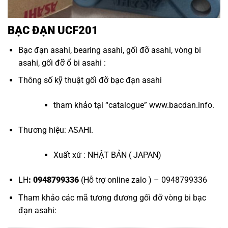
BẠC ĐẠN UCF201
Bạc đạn asahi
,
bearing asahi
,
gối đỡ asahi
,
vòng bi
asahi
,
gối đỡ ổ bi asahi
:
Thông số kỹ thuật
gối đỡ bạc đạn asahi
tham khảo tại “
catalogue
”
www.bacdan.info
.
Thương hiệu: ASAHI.
Xuất xứ : NHẬT BẢN ( JAPAN)
LH
: 0948799336
(Hỗ trợ online zalo ) – 0948799336
Tham khảo các mã tương đương
gối đỡ vòng bi bạc
đạn asahi
: