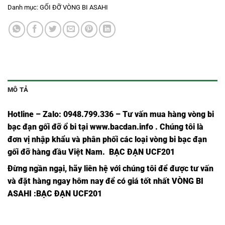
Danh mục:
GỐI ĐỠ VÒNG BI ASAHI
MÔ TẢ
Hotline – Zalo: 0948.799.336 – Tư vấn mua hàng vòng bi
bạc đạn
gối đỡ ổ bi tại
www.bacdan.info
. Chúng tôi là
đơn vị nhập khẩu và phân phối các loại vòng bi bạc đạn
gối đỡ hàng đầu Việt Nam
. BẠC ĐẠN UCF201
Đừng ngần ngại, hãy liên hệ với chúng tôi để được tư vấn
và đặt hàng ngay hôm nay để có giá tốt nhất
VÒNG BI
ASAHI
:BẠC ĐẠN UCF201
GỐI
GỐI
GỐI
GỐI ĐỠ
GỐI ĐỠ
GỐI ĐỠ
GỐI ĐỠ