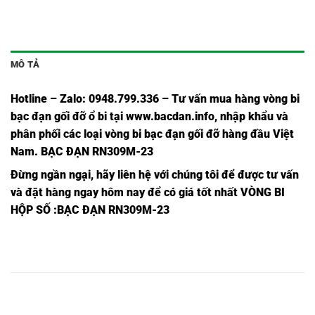
MÔ TẢ
Hotline – Zalo: 0948.799.336 – Tư vấn mua hàng vòng bi
bạc đạn
gối đỡ ổ bi tại
www.bacdan.info
, nhập khẩu và
phân phối các loại vòng bi bạc đạn gối đỡ hàng đầu Việt
Nam
. BẠC ĐẠN RN309M-23
Đừng ngần ngại, hãy liên hệ với chúng tôi để được tư vấn
và đặt hàng ngay hôm nay để có giá tốt nhất
VÒNG BI
HỘP SỐ
:BẠC ĐẠN RN309M-23
VÒNG
BẠC
VÒNG BI
BẠC ĐẠN
BEARING
BEARING
BI
ĐẠN
RN203M,
RN203M,
RN305,
627 YSX,
RN203,
RN203,
VÒNG
BẠC
VÒNG BI
BẠC ĐẠN
BEARING
BEARING
BI
ĐẠN
RN204M,
RN204M,
RN306,
628 YSX,
RN204,
RN204,