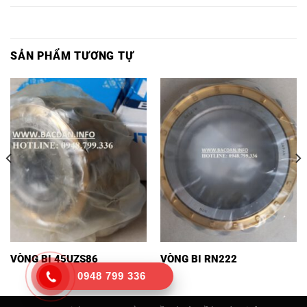
SẢN PHẨM TƯƠNG TỰ
VÒNG BI 45UZS86
VÒNG BI RN222
0948 799 336