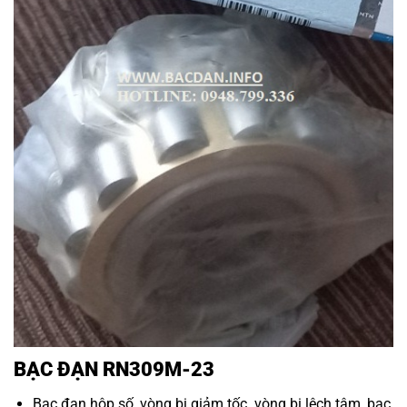
BẠC ĐẠN RN309M-23
Bạc đạn hộp số
,
vòng bi giảm tốc
.
vòng bi lệch tâm
,
bạc