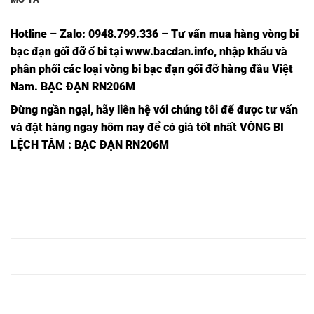
Hotline – Zalo: 0948.799.336 – Tư vấn mua hàng vòng bi
bạc đạn
gối đỡ ổ bi tại
www.bacdan.info
, nhập khẩu và
phân phối các loại vòng bi bạc đạn gối đỡ hàng đầu Việt
Nam
. BẠC ĐẠN RN206M
Đừng ngần ngại, hãy liên hệ với chúng tôi để được tư vấn
và đặt hàng ngay hôm nay để có giá tốt nhất
VÒNG BI
LỆCH TÂM
: BẠC ĐẠN RN206M
VÒNG BI
BẠC ĐẠN
BẠC ĐẠN 620
VÒNG BI 620
UZ318 G1P6,
UZ318 G1P6,
GXX,
YSX,
VÒNG BI
BẠC ĐẠN
BẠC ĐẠN 621
VÒNG BI 621
UZ319 G1P6,
UZ319 G1P6,
GXX,
YSX,
VÒNG BI
BẠC ĐẠN
BẠC ĐẠN 622
VÒNG BI 622
UZ320 G1P6,
UZ320 G1P6,
GXX,
YSX,
VÒNG BI
BẠC ĐẠN
BẠC ĐẠN 623
VÒNG BI 623
UZ321 G1P6,
UZ321 G1P6,
GXX,
YSX,