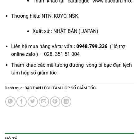
Tham khảo tại “
catalogue
”
www.bacdan.info
.
Thương hiệu: NTN, KOYO, NSK.
Xuất xứ : NHẬT BẢN ( JAPAN)
Liên hệ mua hàng và tư vấn
: 0948.799.336
(Hỗ trợ
online zalo ) – 028. 351 51 004
Tham khảo các mã tương đương
vòng bi bạc đạn lệch
tâm hộp số giảm tốc
:
Danh mục:
BẠC ĐẠN LỆCH TÂM HỘP SỐ GIẢM TỐC
MÔ TẢ