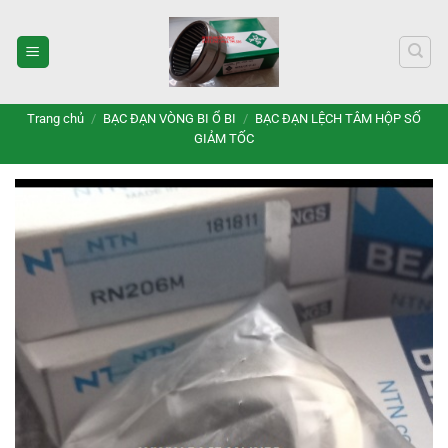
Bỏ
qua
nội
dung
Trang chủ
/
BẠC ĐẠN VÒNG BI Ổ BI
/
BẠC ĐẠN LỆCH TÂM HỘP SỐ
GIẢM TỐC