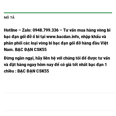
MÔ TẢ
Hotline – Zalo: 0948.799.336 – Tư vấn mua hàng vòng bi
bạc đạn
gối đỡ ổ bi tại
www.bacdan.info
, nhập khẩu và
phân phối các loại vòng bi bạc đạn gối đỡ hàng đầu Việt
Nam
. BẠC ĐẠN CSK55
Đừng ngần ngại, hãy liên hệ với chúng tôi để được tư vấn
và đặt hàng ngay hôm nay để có giá tốt nhất
bạc đạn 1
chiều
: BẠC ĐẠN CSK55
BEARING
BEARING
BEARING
BEARING
BEARING
BEARING
CSK8,
BB8,
CSK8 PP,
CSK8PP,
BB8PP,
BB8 PP,
BEARING
BEARING
BEARING
BEARING
BEARING
BEARING
CSK10
CSK10,
BB10,
CSK10PP,
BB10PP,
BB10 PP,
PP,
BEARING