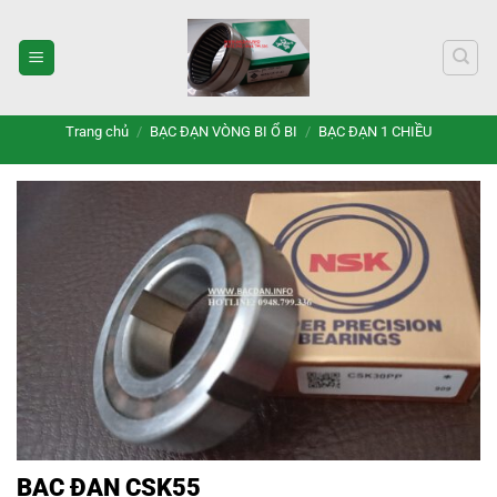
Bỏ
qua
nội
dung
Trang chủ
/
BẠC ĐẠN VÒNG BI Ổ BI
/
BẠC ĐẠN 1 CHIỀU
BẠC ĐẠN CSK55