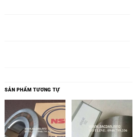
ĐẠN
ĐẠN
CSK90
CSK90PP,
BB85PP,
BB85
CSK90,
BB90,
PP,
PP,
BẠC
BẠC
BẠC
BẠC
ĐẠN
BẠC ĐẠN
BẠC ĐẠN
ĐẠN
ĐẠN
ĐẠN
CSK95
CSK95 PP,
BB90PP,
BB90
CSK95,
BB95,
PP,
PP,
BẠC
BẠC
BẠC
BẠC
ĐẠN
BẠC ĐẠN
BẠC ĐẠN
ĐẠN
ĐẠN
ĐẠN
CSK100
CSK100PP,
BB100PP,
BB100
CSK100,
BB100,
PP,
PP,
SẢN PHẨM TƯƠNG TỰ