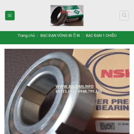
Bỏ
qua
nội
dung
Trang chủ
/
BẠC ĐẠN VÒNG BI Ổ BI
/
BẠC ĐẠN 1 CHIỀU