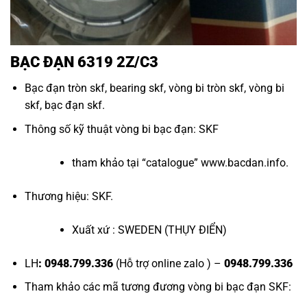
BẠC ĐẠN 6319 2Z/C3
Bạc đạn tròn skf
,
bearing skf
,
vòng bi tròn skf
,
vòng bi
skf
,
bạc đạn skf
.
Thông số kỹ thuật vòng bi bạc đạn: SKF
tham khảo tại “
catalogue
”
www.bacdan.info
.
Thương hiệu: SKF.
Xuất xứ : SWEDEN (THỤY ĐIỂN)
LH
: 0948.799.336
(Hỗ trợ online zalo ) –
0948.799.336
Tham khảo các mã tương đương
vòng bi bạc đạn SKF
: