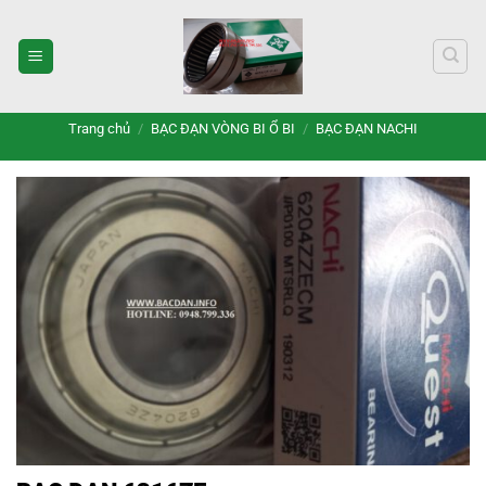
Bỏ
qua
nội
dung
Trang chủ
/
BẠC ĐẠN VÒNG BI Ổ BI
/
BẠC ĐẠN NACHI