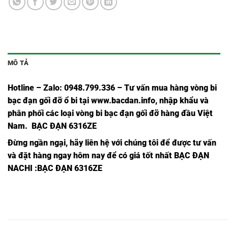
MÔ TẢ
Hotline – Zalo: 0948.799.336 – Tư vấn mua hàng vòng bi
bạc đạn
gối đỡ ổ bi tại
www.bacdan.info
, nhập khẩu và
phân phối các loại vòng bi bạc đạn gối đỡ hàng đầu Việt
Nam
. BẠC ĐẠN 6316ZE
Đừng ngần ngại, hãy liên hệ với chúng tôi để được tư vấn
và đặt hàng ngay hôm nay để có giá tốt nhất
BẠC ĐẠN
NACHI
:BẠC ĐẠN 6316ZE
Ổ BI
Ổ BI
Ổ BI
Ổ BI
Ổ BI
Ổ BI
Ổ BI
Ổ BI
695
695
695,
695Z,
695ZE,
695ZZE,
695NSE9,
695ZC
2NSE9,
ZZE,
Ổ BI
Ổ BI