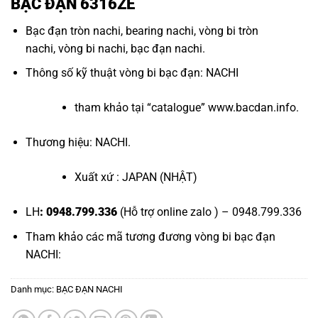
BẠC ĐẠN 6316ZE
Bạc đạn tròn nachi
,
bearing nachi
,
vòng bi tròn
nachi
,
vòng bi nachi
,
bạc đạn nachi
.
Thông số kỹ thuật
vòng bi bạc đạn
: NACHI
tham khảo tại “
catalogue
”
www.bacdan.info
.
Thương hiệu: NACHI.
Xuất xứ : JAPAN (NHẬT)
LH
: 0948.799.336
(Hỗ trợ online zalo ) – 0948.799.336
Tham khảo các mã tương đương
vòng bi bạc đạn
NACHI
:
Danh mục:
BẠC ĐẠN NACHI