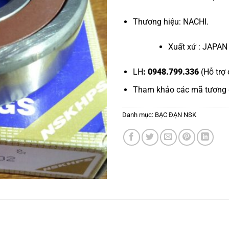
Thương hiệu: NACHI.
Xuất xứ : JAPAN
LH
: 0948.799.336
(Hỗ trợ 
Tham khảo các mã tương
Danh mục:
BẠC ĐẠN NSK