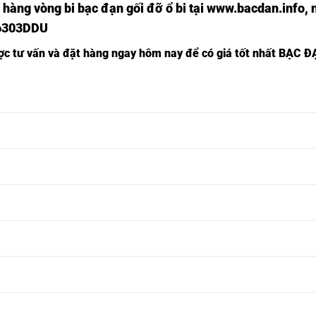
 hàng vòng bi bạc đạn
gối đỡ ổ bi tại
www.bacdan.info
, 
6303DDU
ược tư vấn và đặt hàng ngay hôm nay để có giá tốt nhất
BẠC Đ
VÒNG BI
VÒNG BI
VÒNG BI
VÒNG BI
6708ZC3,
6708ZZC3,
6708ZZ,
6708DDU,
VÒNG BI
VÒNG BI
VÒNG BI
VÒNG BI
6709ZC3,
6709ZZC3,
6709ZZ,
6709DDU,
VÒNG BI
VÒNG BI
VÒNG BI
VÒNG BI
6710ZC3,
6710ZZC3,
6710ZZ,
6710DDU,
VÒNG BI
VÒNG BI
VÒNG BI
VÒNG BI
6711ZC3,
6711ZZC3,
6711ZZ,
6711DDU,
VÒNG BI
VÒNG BI
VÒNG BI
VÒNG BI
6712ZC3,
6712ZZC3,
6712ZZ,
6712DDU,
VÒNG BI
VÒNG BI
VÒNG BI
VÒNG BI
6713ZC3,
6713ZZC3,
6713ZZ,
6713DDU,
VÒNG BI
VÒNG BI
VÒNG BI
VÒNG BI