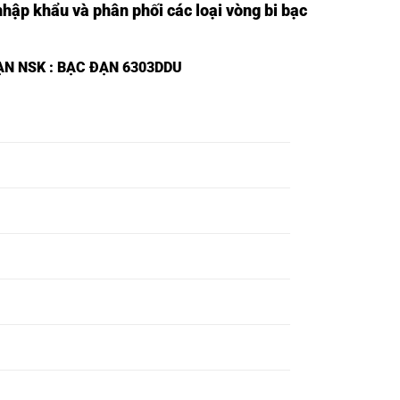
nhập khẩu và phân phối các loại vòng bi bạc
ẠN NSK
: BẠC ĐẠN 6303DDU
VÒNG BI
VÒNG BI 6708CM,
6708DDUC3,
VÒNG BI
VÒNG BI 6709CM,
6709DDUC3,
VÒNG BI
VÒNG BI 6710CM,
6710DDUC3,
VÒNG BI
VÒNG BI 6711CM,
6711DDUC3,
VÒNG BI
VÒNG BI 6712CM,
6712DDUC3,
VÒNG BI
VÒNG BI 6713CM,
6713DDUC3,
VÒNG BI
VÒNG BI 6714CM,