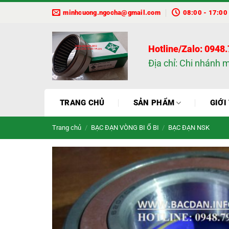
Bỏ
minhcuong.ngocha@gmail.com
08:00 - 17:00
qua
nội
dung
Hotline/Zalo: 0948
Địa chỉ: Chi nhánh 
TRANG CHỦ
SẢN PHẨM
GIỚI
Trang chủ
/
BẠC ĐẠN VÒNG BI Ổ BI
/
BẠC ĐẠN NSK