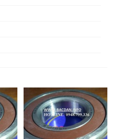
6714DDUC3,
VÒNG BI
VÒNG BI 6715CM,
6715DDUC3,
VÒNG BI
VÒNG BI 6716CM,
6716DDUC3,
VÒNG BI
VÒNG BI 6717CM,
6717DDUC3,