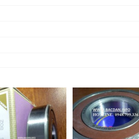
6714ZC3,
6714ZZC3,
6714ZZ,
6714DDU,
VÒNG BI
VÒNG BI
VÒNG BI
VÒNG BI
6715ZC3,
6715ZZC3,
6715ZZ,
6715DDU,
VÒNG BI
VÒNG BI
VÒNG BI
VÒNG BI
6716ZC3,
6716ZZC3,
6716ZZ,
6716DDU,
VÒNG BI
VÒNG BI
VÒNG BI
VÒNG BI
6717ZC3,
6717ZZC3,
6717ZZ,
6717DDU,