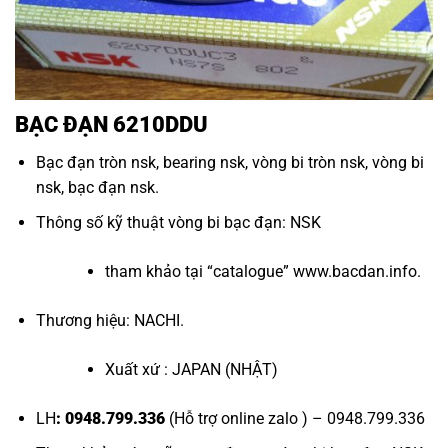
BẠC ĐẠN 6210DDU
Bạc đạn tròn nsk
,
bearing nsk
,
vòng bi tròn nsk
,
vòng bi
nsk
,
bạc đạn nsk
.
Thông số kỹ thuật
vòng bi bạc đạn
: NSK
tham khảo tại “
catalogue
”
www.bacdan.info
.
Thương hiệu: NACHI.
Xuất xứ : JAPAN (NHẬT)
LH
: 0948.799.336
(Hỗ trợ online zalo ) – 0948.799.336