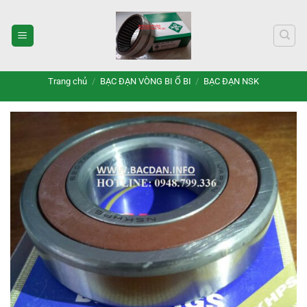
Bỏ
qua
nội
dung
Trang chủ
/
BẠC ĐẠN VÒNG BI Ổ BI
/
BẠC ĐẠN NSK