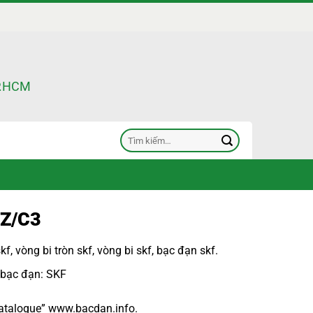
TP.HCM
Tìm
kiếm:
Z/C3
skf
,
vòng bi tròn skf
,
vòng bi skf
,
bạc đạn skf
.
 bạc đạn: SKF
atalogue
”
www.bacdan.info
.