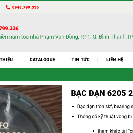
0948.799.336
.799.336
miền nam tòa nhà Phạm Văn Đồng, P.11, Q. Bình Thạnh,
 THIỆU
CATALOGUE
TIN TỨC
LIÊN HỆ
BẠC ĐẠN 6205 2
Bạc đạn tròn skf
,
bearing 
Thông số kỹ thuật vòng bi
tham khảo tại “
c