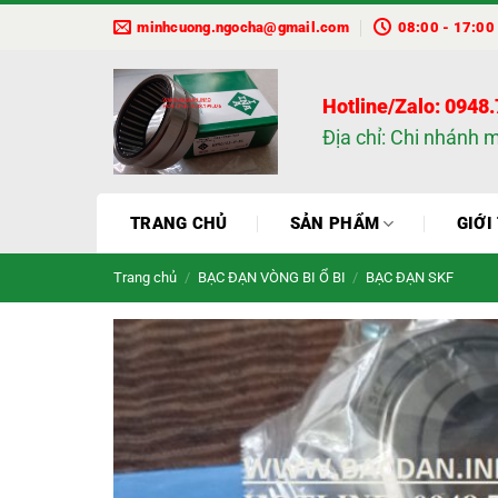
Bỏ
minhcuong.ngocha@gmail.com
08:00 - 17:00
qua
nội
dung
Hotline/Zalo: 0948
Địa chỉ: Chi nhánh 
TRANG CHỦ
SẢN PHẨM
GIỚI
Trang chủ
/
BẠC ĐẠN VÒNG BI Ổ BI
/
BẠC ĐẠN SKF