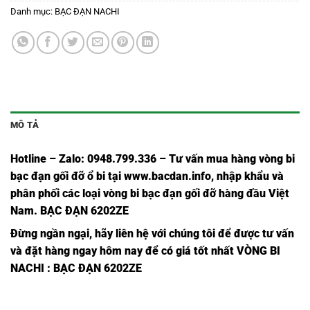
Danh mục:
BẠC ĐẠN NACHI
MÔ TẢ
Hotline – Zalo: 0948.799.336 – Tư vấn mua hàng vòng bi
bạc đạn
gối đỡ ổ bi tại
www.bacdan.info
, nhập khẩu và
phân phối các loại vòng bi bạc đạn gối đỡ hàng đầu Việt
Nam
. BẠC ĐẠN 6202ZE
Đừng ngần ngại, hãy liên hệ với chúng tôi để được tư vấn
và đặt hàng ngay hôm nay để có giá tốt nhất
VÒNG BI
NACHI
: BẠC ĐẠN 6202ZE
VÒNG
VÒNG
VÒNG
VÒNG
VÒNG
VÒNG
V