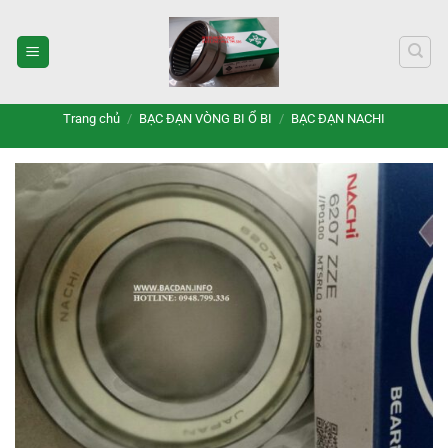
Bỏ
qua
nội
dung
Trang chủ
/
BẠC ĐẠN VÒNG BI Ổ BI
/
BẠC ĐẠN NACHI