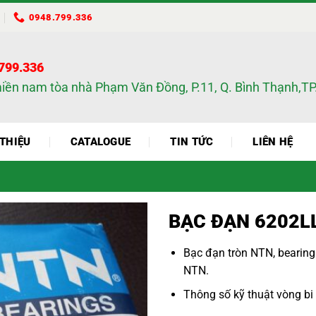
0948.799.336
.799.336
miền nam tòa nhà Phạm Văn Đồng, P.11, Q. Bình Thạnh,
 THIỆU
CATALOGUE
TIN TỨC
LIÊN HỆ
BẠC ĐẠN 6202L
Bạc đạn tròn NTN
,
bearin
NTN
.
Thông số kỹ thuật
vòng bi