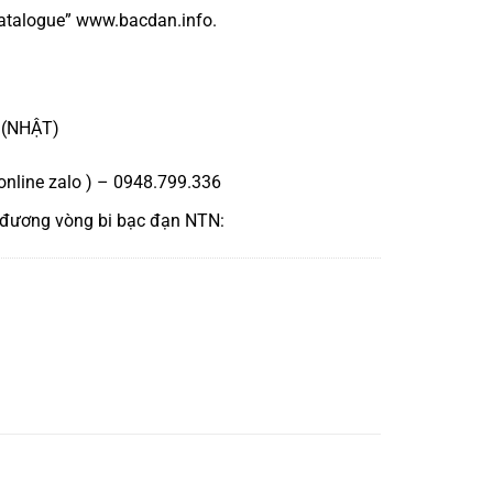
atalogue
”
www.bacdan.info
.
 (NHẬT)
online zalo ) – 0948.799.336
 đương
vòng bi bạc đạn NTN
: