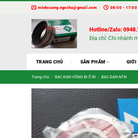
Bỏ
minhcuong.ngocha@gmail.com
08:00 - 17:00
qua
nội
dung
Hotline/Zalo: 0948
Địa chỉ: Chi nhánh 
TRANG CHỦ
SẢN PHẨM
GIỚI
Trang chủ
/
BẠC ĐẠN VÒNG BI Ổ BI
/
BẠC ĐẠN NTN