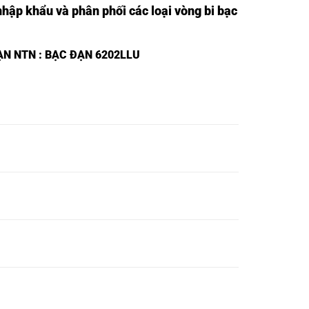
nhập khẩu và phân phối các loại vòng bi bạc
ẠN NTN
: BẠC ĐẠN 6202LLU
VÒNG BI
VÒNG BI
VÒNG BI
VÒNG BI
6016N-
6016ZN-
6016ZNR-
6016NR-
NTN,
NTN,
NTN,
NTN,
VÒNG BI
VÒNG BI
VÒNG BI
VÒNG BI
6017N-
6017ZN-
6017ZNR-
6017NR-
NTN,
NTN,
NTN,
NTN,
VÒNG BI
VÒNG BI
VÒNG BI
VÒNG BI
6018N-
6018ZN-
6018ZNR-
6018NR-
NTN,
NTN,
NTN,
NTN,
VÒNG BI
VÒNG BI
VÒNG BI
VÒNG BI
6019N-
6019ZN-
6019ZNR-
6019NR-
NTN,
NTN,
NTN,
NTN,
VÒNG BI
VÒNG BI
VÒNG BI
VÒNG BI
6020N-
6020ZN-
6020ZNR-
6020NR-
NTN,
NTN,
NTN,
NTN,