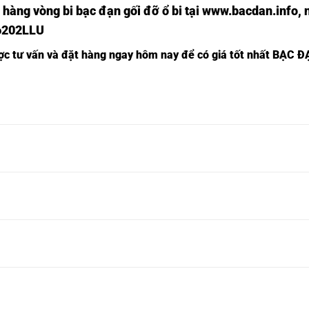
 hàng vòng bi bạc đạn
gối đỡ ổ bi tại
www.bacdan.info
, 
6202LLU
ược tư vấn và đặt hàng ngay hôm nay để có giá tốt nhất
BẠC Đ
G BI
VÒNG BI
VÒNG BI
VÒNG BI
VÒNG BI
6ZZC3-
6016ZZ-
6016LLU-
6016LLUC3-
6016CM-
,
NTN,
NTN,
NTN,
NTN,
G BI
VÒNG BI
VÒNG BI
VÒNG BI
VÒNG BI
7ZZC3-
6017ZZ-
6017LLU-
6017LLUC3-
6017CM-
,
NTN,
NTN,
NTN,
NTN,
G BI
VÒNG BI
VÒNG BI
VÒNG BI
VÒNG BI
8ZZC3-
6018ZZ-
6018LLU-
6018LLUC3-
6018CM-
,
NTN,
NTN,
NTN,
NTN,
G BI
VÒNG BI
VÒNG BI
VÒNG BI
VÒNG BI
9ZZC3-
6019ZZ-
6019LLU-
6019LLUC3-
6019CM-
,
NTN,
NTN,
NTN,
NTN,
G BI
VÒNG BI
VÒNG BI
VÒNG BI
VÒNG BI
0ZZC3-
6020ZZ-
6020LLU-
6020LLUC3-
6020CM-
,
NTN,
NTN,
NTN,
NTN,