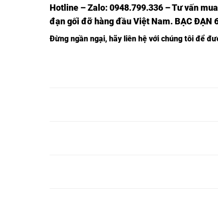
Hotline – Zalo: 0948.799.336 – Tư vấn mua
đạn gối đỡ hàng đầu Việt Nam
. BẠC ĐẠN 
Đừng ngần ngại, hãy liên hệ với chúng tôi để đ
VÒNG
VÒNG BI
VÒNG BI
VÒNG BI
VÒN
BI 6016-
6016C3-
6016Z-
6016ZC3-
601
NTN,
NTN,
NTN,
NTN,
NTN
VÒNG
VÒNG BI
VÒNG BI
VÒNG BI
VÒN
BI 6017-
6017C3-
6017Z-
6017ZC3-
601
NTN,
NTN,
NTN,
NTN,
NTN
VÒNG
VÒNG BI
VÒNG BI
VÒNG BI
VÒN
BI 6018-
6018C3-
6018Z-
6018ZC3-
601
NTN,
NTN,
NTN,
NTN,
NTN
VÒNG
VÒNG BI
VÒNG BI
VÒNG BI
VÒN
BI 6019-
6019C3-
6019Z-
6019ZC3-
601
NTN,
NTN,
NTN,
NTN,
NTN
VÒNG
VÒNG BI
VÒNG BI
VÒNG BI
VÒN
BI 6020-
6020C3-
6020Z-
6020ZC3-
602
NTN,
NTN,
NTN,
NTN,
NTN