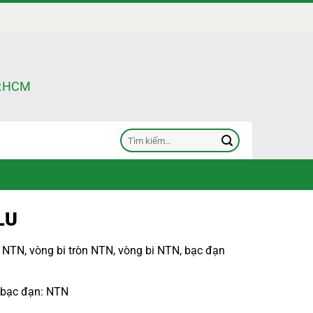
TP.HCM
Tìm
kiếm:
LU
g NTN
,
vòng bi tròn NTN
,
vòng bi NTN
,
bạc đạn
 bạc đạn
: NTN