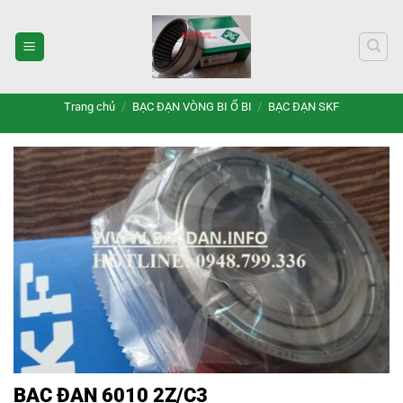
Bỏ
qua
nội
dung
Trang chủ
/
BẠC ĐẠN VÒNG BI Ổ BI
/
BẠC ĐẠN SKF
BẠC ĐẠN 6010 2Z/C3