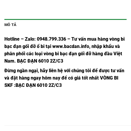
MÔ TẢ
Hotline – Zalo: 0948.799.336 – Tư vấn mua hàng vòng bi
bạc đạn
gối đỡ ổ bi tại
www.bacdan.info
, nhập khẩu và
phân phối các loại vòng bi bạc đạn gối đỡ hàng đầu Việt
Nam
. BẠC ĐẠN 6010 2Z/C3
Đừng ngần ngại, hãy liên hệ với chúng tôi để được tư vấn
và đặt hàng ngay hôm nay để có giá tốt nhất
VÒNG BI
SKF
:BẠC ĐẠN 6010 2Z/C3
VÒNG
VÒNG
VÒNG
VÒNG
VÒNG BI
VÒNG BI
VÒNG
BI
BI
BI
BI
6205
6205
BI
6205
6205
6205
6205-
2RS1/C3-
2RSH/C3-
6205C3-
2Z/C3-
2Z-
2RS1-
SKF,
SKF,
SKF,
SKF,
SKF,
SKF,
SKF,
VÒNG
VÒNG
VÒNG