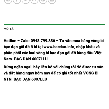
MÔ TẢ
Hotline – Zalo: 0948.799.336 – Tư vấn mua hàng vòng bi
bạc đạn
gối đỡ ổ bi tại
www.bacdan.info
, nhập khẩu và
phân phối các loại vòng bi bạc đạn gối đỡ hàng đầu Việt
Nam
. BẠC ĐẠN 6007LLU
Đừng ngần ngại, hãy liên hệ với chúng tôi để được tư vấn
và đặt hàng ngay hôm nay để có giá tốt nhất
VÒNG BI
NTN
:BẠC ĐẠN 6007LLU
BẠC
BẠC
BẠC
BẠC
BẠC ĐẠN
BẠC ĐẠN
BẠC 
ĐẠN
ĐẠN
ĐẠN
ĐẠN
6304ZC3,
6304ZZC3,
6304
6304,
6304C3,
6304Z,
6304ZZ,
BẠC
BẠC
BẠC
BẠC