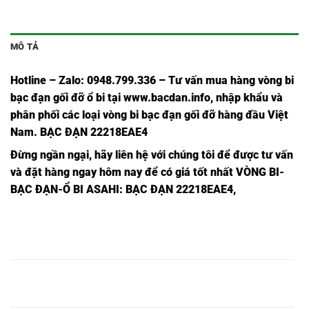
MÔ TẢ
Hotline – Zalo: 0948.799.336 – Tư vấn mua hàng vòng bi
bạc đạn
gối đỡ ổ bi tại
www.bacdan.info
, nhập khẩu và
phân phối các loại vòng bi bạc đạn gối đỡ hàng đầu Việt
Nam
. BẠC ĐẠN 22218EAE4
Đừng ngần ngạ
i,
hãy liên hệ với chúng tôi để được tư vấn
và đặt hàng ngay hôm nay để có giá tốt nhất
VÒNG BI-
BẠC ĐẠN-Ổ BI ASAHI
: BẠC ĐẠN 22218EAE4,
BẠC ĐẠN
BẠC ĐẠN
BẠC ĐẠN
BẠC ĐẠN
TRÒN
INOX
22210EAE4
22210EAE4,
22210EAE4,
22210EAE4,
NSK,
BẠC ĐẠN
BẠC ĐẠN
BẠC ĐẠN
BẠC ĐẠN
TRÒN
INOX
22211EAE4
22211EAE4,
22211EAE4,
22211EAE4,
NSK,