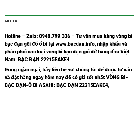
MÔ TẢ
Hotline – Zalo: 0948.799.336 – Tư vấn mua hàng vòng bi
bạc đạn
gối đỡ ổ bi tại
www.bacdan.info
, nhập khẩu và
phân phối các loại vòng bi bạc đạn gối đỡ hàng đầu Việt
Nam
. BẠC ĐẠN 22215EAKE4
Đừng ngần ngạ
i,
hãy liên hệ với chúng tôi để được tư vấn
và đặt hàng ngay hôm nay để có giá tốt nhất
VÒNG BI-
BẠC ĐẠN-Ổ BI ASAHI
: BẠC ĐẠN 22215EAKE4,
BẠC ĐẠN
BẠC ĐẠN
BẠC ĐẠN
BẠC ĐẠN
TRÒN
INOX
22210EAKE4
22210EAKE4,
22210EAKE4,
22210EAKE4,
NSK,
BẠC ĐẠN
BẠC ĐẠN
BẠC ĐẠN
BẠC ĐẠN
TRÒN
INOX
22211EAKE4
22211EAKE4,
22211EAKE4,
22211EAKE4,
NSK,